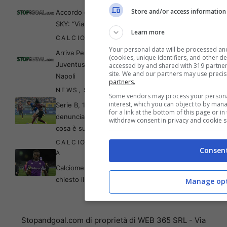
Store and/or access information
Accordo con la Fiorentina,
SKY: “Via libera per Kean”
Learn more
CALCIOMERCATO
,
NEWS
Your personal data will be processed an
Arriva Perin in porta: la
(cookies, unique identifiers, and other d
Juventus strappa l’erede al
accessed by and shared with 319 partners,
site. We and our partners may use preci
Napoli
partners.
NEWS
,
SERIE B
Some vendors may process your personal 
interest, which you can object to by man
Serie B, 16 in ospedale:
for a link at the bottom of this page or i
denuncia shock,
withdraw consent in privacy and cookie s
cosa è successo
CALCIOMERCATO
,
SERIE
Consen
A
Calciomercato: arriva Kean, l’ha
chiesto il nuovo allenatore
Manage opt
Stopandgoal.com di proprietà di WEB 365 SRL - Via