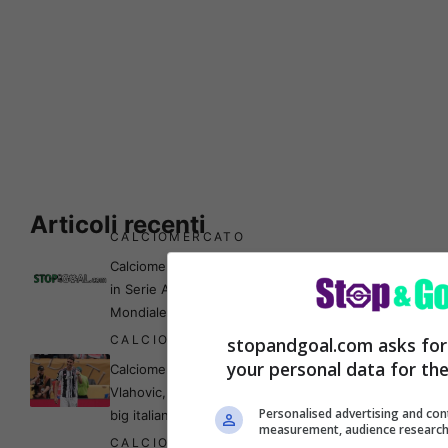
Articoli recenti
CALCIOMERCATO
Calciomercato, Retegui torna
in Serie A in prestito fino al
Mondiale: la svolta
CALCIOMERCATO
stopandgoal.com asks for
your personal data for th
Calciomercato: bomba
Vlahovic, l’ha già preso un’altra
Personalised advertising and con
big italiana – SUN
measurement, audience research
CALCIOMERCATO