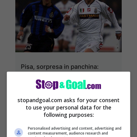
Pisa, sorpresa in panchina:
nuovo allenatore, lo
riconoscete?
Il futuro del Pisa si sta scrivendo
stopandgoal.com asks for your consent
in questi giorni: l’addio di Pippo
to use your personal data for the
following purposes:
Inzaghi è una certezza e ora il ...
Leggi tutto
Personalised advertising and content, advertising and
content measurement, audience research and