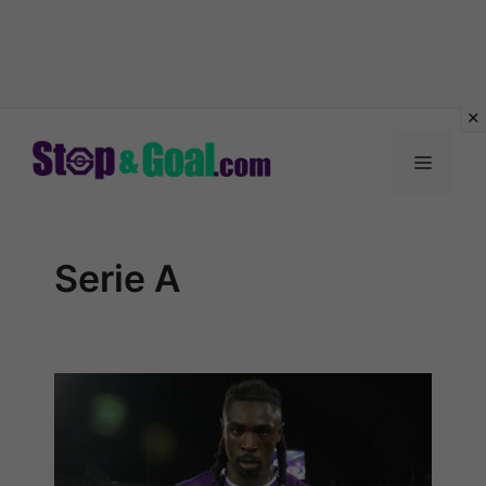
Vai
al
Menu
contenuto
Serie A