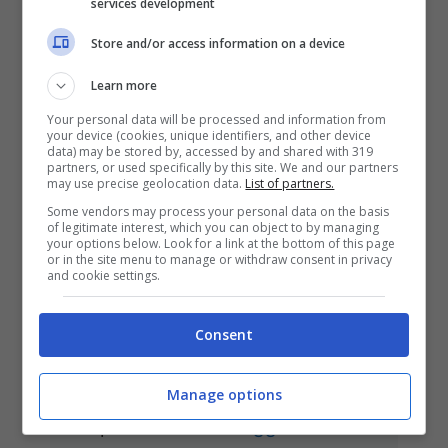
services development
12/06/2025
Store and/or access information on a device
Learn more
Your personal data will be processed and information from
your device (cookies, unique identifiers, and other device
data) may be stored by, accessed by and shared with 319
partners, or used specifically by this site. We and our partners
may use precise geolocation data.
List of partners.
Some vendors may process your personal data on the basis
Calhanoglu in Arabia: l’Inter
of legitimate interest, which you can object to by managing
your options below. Look for a link at the bottom of this page
prende il sostituto dalla Serie A
or in the site menu to manage or withdraw consent in privacy
and cookie settings.
L’Inter può cambiare totalmente
pelle dopo la stagione negativa
Consent
che ha vissuto quest’anno: anche
Calhanoglu verso l’addio. La
Manage options
seaprazione da ...
Leggi tutto