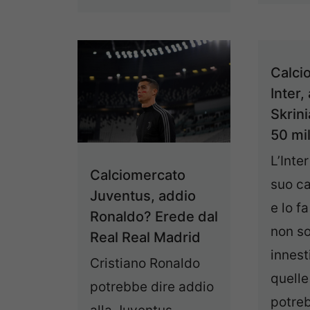
Calci
Inter,
Skrini
50 mil
L’Inter
Calciomercato
suo c
Juventus, addio
e lo f
Ronaldo? Erede dal
non so
Real Real Madrid
innest
Cristiano Ronaldo
quelle
potrebbe dire addio
potreb