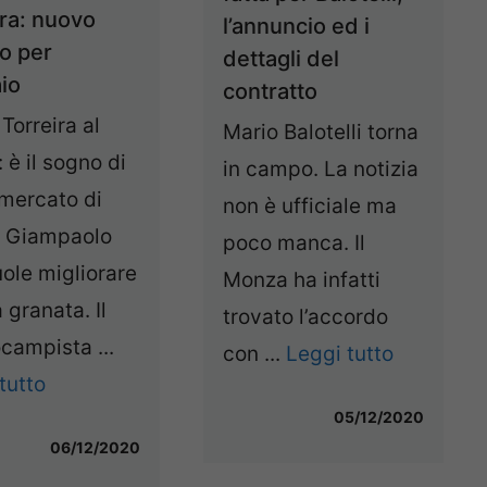
ira: nuovo
l’annuncio ed i
to per
dettagli del
io
contratto
Torreira al
Mario Balotelli torna
: è il sogno di
in campo. La notizia
mercato di
non è ufficiale ma
 Giampaolo
poco manca. Il
ole migliorare
Monza ha infatti
a granata. Il
trovato l’accordo
campista ...
con ...
Leggi tutto
tutto
05/12/2020
06/12/2020