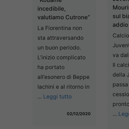
“Kouamé
Mouri
incedibile,
sul b
valutiamo Cutrone”
addio
La Fiorentina non
Calci
sta attraversando
Juven
un buon periodo.
va dal
L’inizio complicato
Il cal
ha portato
della 
all’esonero di Beppe
passa 
Iachini e al ritorno in
cessio
...
Leggi tutto
pronto
...
Legg
02/12/2020