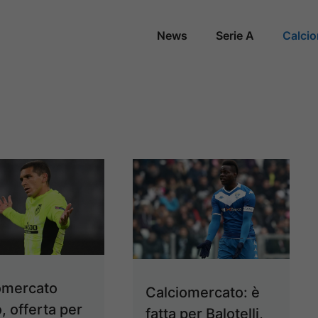
News
Serie A
Calci
omercato
Calciomercato: è
, offerta per
fatta per Balotelli,