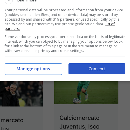
Learn more
Eriksen, il ...
03/12/2020
Your personal data will be processed and information from your device
tutto
(cookies, unique identifiers, and other device data) may be stored by,
accessed by and shared with 319 partners, or used specifically by this
site. We and our partners may use precise geolocation data.
List of
partners.
03/12/2020
Some vendors may process your personal data on the basis of legitimate
interest, which you can object to by managing your options below. Look
for a link at the bottom of this page or in the site menu to manage or
withdraw consent in privacy and cookie settings.
Manage options
Consent
Calciomercato
omercato
Juventus, Isco
tus,