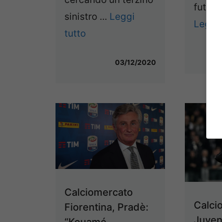
futuro 
sinistro ...
Leggi
Leggi 
tutto
03/12/2020
Calciomercato
Calci
Fiorentina, Pradè:
Juven