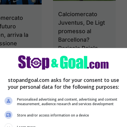
Calciomercato
omercato
Juventus, De Ligt
 futuro
promesso al
n, arriva la
Barcellona?
ssione
Pericolo Raiola
 Christian
La Juventus
n, arriva la
continua il suo
ssione del
calciomercato, e lo
stopandgoal.com asks for your consent to use
 presidente
your personal data for the following purposes:
fa pensando sia ai
anese, ecco
prossimi innesti in
Personalised advertising and content, advertising and content
potrebbe
measurement, audience research and services development
vista di gennaio e in
re
Store and/or access information on a device
...
Leggi tutto
mercato Inter: