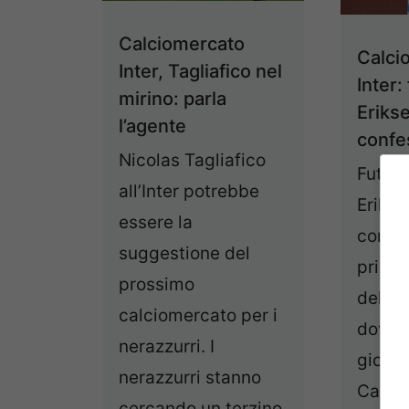
Calciomercato
Calci
Inter, Tagliafico nel
Inter:
mirino: parla
Erikse
l’agente
confe
Nicolas Tagliafico
Futuro
all’Inter potrebbe
Erikse
essere la
confe
suggestione del
primo
prossimo
del d
calciomercato per i
dove 
nerazzurri. I
gioca
nerazzurri stanno
Calcio
cercando un terzino