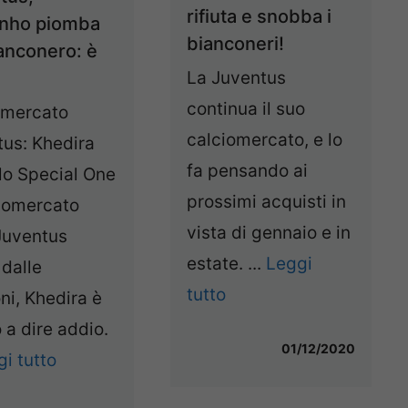
rifiuta e snobba i
nho piomba
bianconeri!
ianconero: è
La Juventus
continua il suo
omercato
calciomercato, e lo
tus: Khedira
fa pensando ai
lo Special One
prossimi acquisti in
ciomercato
vista di gennaio e in
Juventus
estate. ...
Leggi
dalle
tutto
ni, Khedira è
 a dire addio.
01/12/2020
i tutto