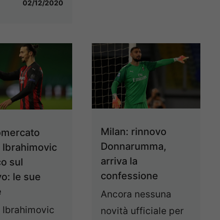
02/12/2020
Milan: rinnovo
omercato
Donnarumma,
, Ibrahimovic
arriva la
co sul
confessione
o: le sue
e
Ancora nessuna
 Ibrahimovic
novità ufficiale per