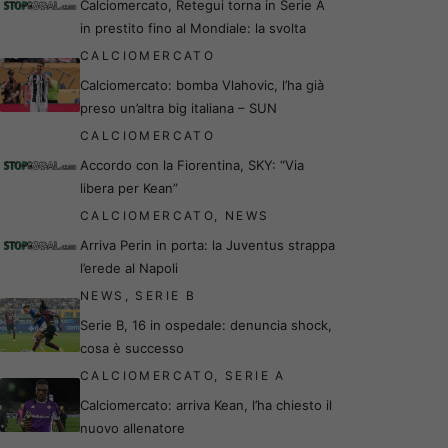
Calciomercato, Retegui torna in Serie A
in prestito fino al Mondiale: la svolta
CALCIOMERCATO
Calciomercato: bomba Vlahovic, l’ha già
preso un’altra big italiana – SUN
CALCIOMERCATO
Accordo con la Fiorentina, SKY: “Via
libera per Kean”
CALCIOMERCATO
,
NEWS
Arriva Perin in porta: la Juventus strappa
l’erede al Napoli
NEWS
,
SERIE B
Serie B, 16 in ospedale: denuncia shock,
cosa è successo
CALCIOMERCATO
,
SERIE A
Calciomercato: arriva Kean, l’ha chiesto il
nuovo allenatore