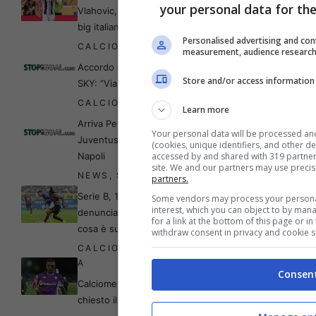
your personal data for th
Vlahovic, l’ha già preso un’altra
big italiana – SUN
Personalised advertising and con
CALCIOMERCATO
measurement, audience research
Accordo con la Fiorentina,
Store and/or access information
SKY: “Via libera per Kean”
CALCIOMERCATO
,
NEWS
Learn more
Arriva Perin in porta: la
Your personal data will be processed an
Juventus strappa l’erede al
(cookies, unique identifiers, and other d
Napoli
accessed by and shared with 319 partners,
site. We and our partners may use preci
NEWS
,
SERIE B
partners.
Serie B, 16 in ospedale:
Some vendors may process your personal 
interest, which you can object to by man
denuncia shock,
for a link at the bottom of this page or i
cosa è successo
withdraw consent in privacy and cookie s
CALCIOMERCATO
,
SERIE
A
Consen
Calciomercato: arriva Kean, l’ha
chiesto il nuovo allenatore