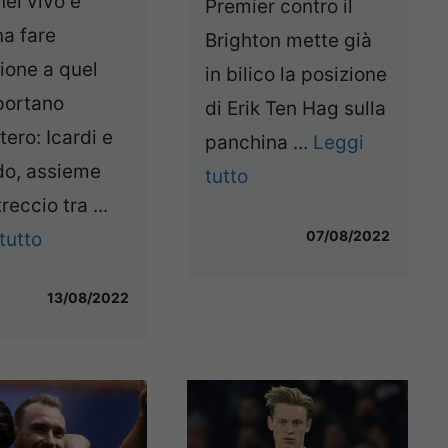
nel vivo e
Premier contro il
a fare
Brighton mette già
ione a quel
in bilico la posizione
portano
di Erik Ten Hag sulla
tero: Icardi e
panchina ...
Leggi
do, assieme
tutto
treccio tra ...
07/08/2022
tutto
13/08/2022