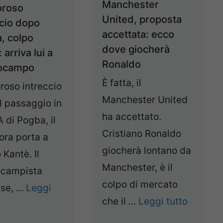
Manchester
oroso
United, proposta
ccio dopo
accettata: ecco
, colpo
dove giocherà
 arriva lui a
Ronaldo
rocampo
È fatta, il
roso intreccio
Manchester United
l passaggio in
ha accettato.
A di Pogba, il
Cristiano Ronaldo
ora porta a
giocherà lontano da
 Kantè. Il
Manchester, è il
ocampista
colpo di mercato
se, ...
Leggi
che il ...
Leggi tutto