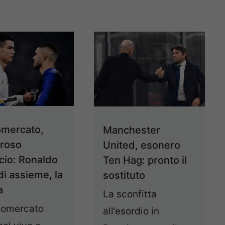
omercato,
Manchester
roso
United, esonero
ccio: Ronaldo
Ten Hag: pronto il
di assieme, la
sostituto
a
La sconfitta
ciomercato
all’esordio in