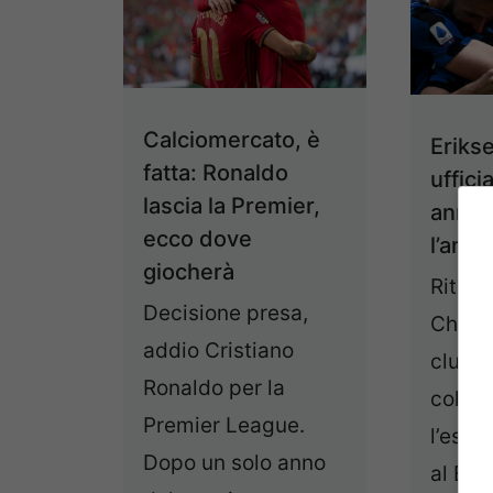
Calciomercato, è
Erikse
fatta: Ronaldo
uffici
lascia la Premier,
anno 
ecco dove
l’ann
giocherà
Ritorn
Decisione presa,
Christ
addio Cristiano
club a
Ronaldo per la
colpo
Premier League.
l’espe
Dopo un solo anno
al Bri