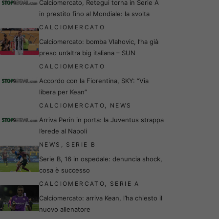
Calciomercato, Retegui torna in Serie A
in prestito fino al Mondiale: la svolta
CALCIOMERCATO
Calciomercato: bomba Vlahovic, l’ha già
preso un’altra big italiana – SUN
CALCIOMERCATO
Accordo con la Fiorentina, SKY: “Via
libera per Kean”
CALCIOMERCATO
,
NEWS
Arriva Perin in porta: la Juventus strappa
l’erede al Napoli
NEWS
,
SERIE B
Serie B, 16 in ospedale: denuncia shock,
cosa è successo
CALCIOMERCATO
,
SERIE A
Calciomercato: arriva Kean, l’ha chiesto il
nuovo allenatore