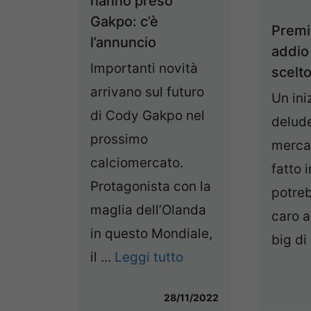
hanno preso
Gakpo: c’è
Premi
l’annuncio
addio 
Importanti novità
scelto
arrivano sul futuro
Un ini
di Cody Gakpo nel
delude
prossimo
merca
calciomercato.
fatto 
Protagonista con la
potre
maglia dell’Olanda
caro a
in questo Mondiale,
big di 
il ...
Leggi tutto
28/11/2022