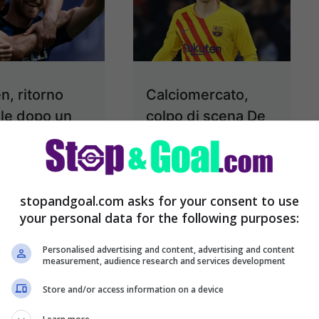
n, ritorno
Calciomercato,
ale dopo un
colpo di scena De
dal malore:
Jong: 75 milioni,
uncio
ecco il suo nuovo
club
o ufficiale per
stopandgoal.com asks for your consent to use
La scelta di
ian Eriksen, il
your personal data for the following purposes:
calciomercato è
nnuncia il
Personalised advertising and content, advertising and content
definitiva attorno a
. Dopo
measurement, audience research and services development
De Jong,
rienza vissuta
Store and/or access information on a device
centrocampista del
ghton, in