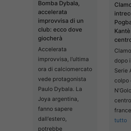
Bomba Dybala,
Clam
accelerata
intre
improvvisa di un
Pogba
club: ecco dove
Kantè:
giocherà
cent
Accelerata
Clamo
improvvisa, l’ultima
dopo i
ora di calciomercato
Serie 
vede protagonista
colpo 
Paulo Dybala. La
N’Golo
Joya argentina,
centr
fanno sapere
france
dall’estero,
tutto
potrebbe