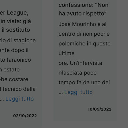
confessione: “Non
er League,
ha avuto rispetto”
in vista: già
Josè Mourinho è al
 il sostituto
centro di non poche
zio di stagione
polemiche in queste
nte dopo il
ultime
to faraonico
ore. Un’intervista
in estate
rilasciata poco
bbe costare
tempo fa da uno dei
l tecnico della
...
Leggi tutto
...
Leggi tutto
10/09/2022
02/10/2022