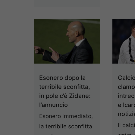
Esonero dopo la
Calci
terribile sconfitta,
clamo
in pole c’è Zidane:
intre
l’annuncio
e Icar
notizi
Esonero immediato,
Il cal
la terribile sconfitta