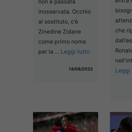
entra 
non è passata
bisogn
inosservata. Occhio
attenz
al sostituto, c’è
che ri
Zinedine Zidane
dall’es
come primo nome
Ronal
per la ...
Leggi tutto
nell’in
14/08/2022
Leggi 