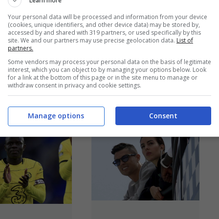
Learn more
Barcellona che
r League, il
Your personal data will be processed and information from your device
saluta e giocherà in
campista ...
(cookies, unique identifiers, and other device data) may be stored by,
accessed by and shared with 319 partners, or used specifically by this
un nuovo ...
Leggi
tutto
site. We and our partners may use precise geolocation data.
List of
partners.
tutto
Some vendors may process your personal data on the basis of legitimate
interest, which you can object to by managing your options below. Look
15/07/2022
for a link at the bottom of this page or in the site menu to manage or
14/07/2022
withdraw consent in privacy and cookie settings.
Manage options
Consent