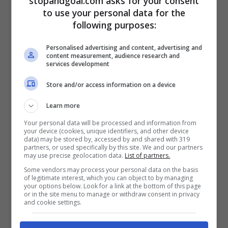
stopandgoal.com asks for your consent
a quelle che sono le ultime di
to use your personal data for the
calciomercato
rivelate dai colleghi
following purposes:
britannici del
Sun
. Il nuovo allenatore,
Personalised advertising and content, advertising and
content measurement, audience research and
l’olandese Ten Hag, andrebbe dritto verso
services development
di lui.
Store and/or access information on a device
Learn more
LEGGI ANCHE >>>
Juventus: in arrivo
Your personal data will be processed and information from
l’ufficialità, va in Premier per 50 milioni
your device (cookies, unique identifiers, and other device
data) may be stored by, accessed by and shared with 319
partners, or used specifically by this site. We and our partners
may use precise geolocation data.
List of partners.
Oggi Pogba ha salutato lo United in via
Some vendors may process your personal data on the basis
ufficiale, sbloccando così il tutto, ambo le
of legitimate interest, which you can object to by managing
your options below. Look for a link at the bottom of this page
parti. Da una parte, la trattativa del
or in the site menu to manage or withdraw consent in privacy
and cookie settings.
Manchester United per portare Mount ai
Red Devils, dall’altra il colpo a zero per la