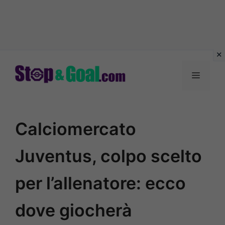
Vai
al
Menu
contenuto
Calciomercato
Juventus, colpo scelto
per l’allenatore: ecco
dove giocherà