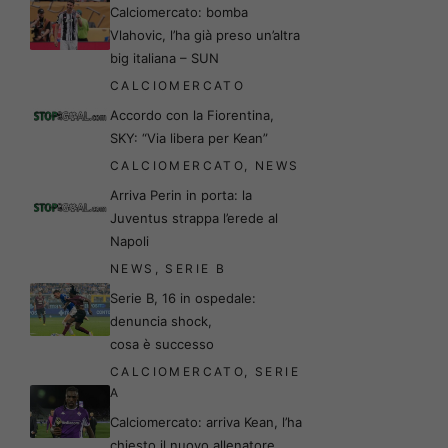
Calciomercato: bomba
Vlahovic, l’ha già preso un’altra
big italiana – SUN
CALCIOMERCATO
Accordo con la Fiorentina,
SKY: “Via libera per Kean”
CALCIOMERCATO
,
NEWS
Arriva Perin in porta: la
Juventus strappa l’erede al
Napoli
NEWS
,
SERIE B
Serie B, 16 in ospedale:
denuncia shock,
cosa è successo
CALCIOMERCATO
,
SERIE
A
Calciomercato: arriva Kean, l’ha
chiesto il nuovo allenatore