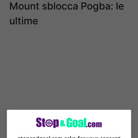
Mount sblocca Pogba: le
ultime
Mason Mount può diventare un nuovo
giocatore del Manchester United, stando