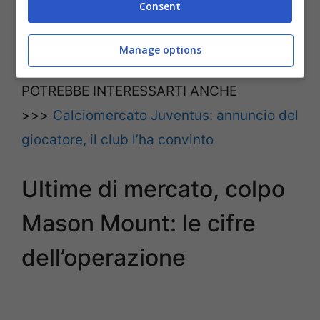
Consent
Juventus, che andrebbe dritta ora verso
Paul Pogba.
Manage options
POTREBBE INTERESSARTI ANCHE
>>>
Calciomercato Juventus: annuncio del
giocatore, il club l’ha convinto
Ultime di mercato, colpo
Mason Mount: le cifre
dell’operazione