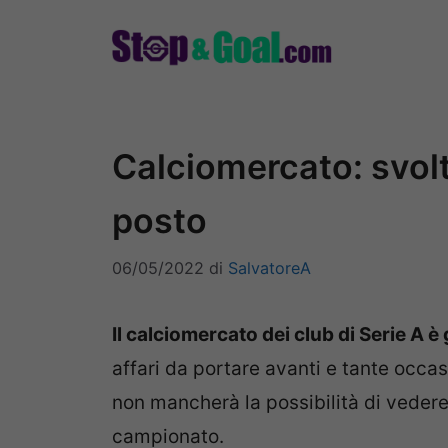
Vai
al
contenuto
Calciomercato: svolta
posto
06/05/2022
di
SalvatoreA
Il calciomercato dei club di Serie A è 
affari da portare avanti e tante occa
non mancherà la possibilità di veder
campionato.