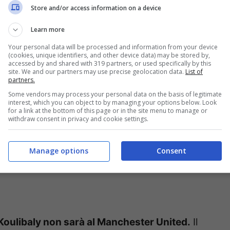
Store and/or access information on a device
ter United, no a de Ligt e
Learn more
Your personal data will be processed and information from your device
ka
(cookies, unique identifiers, and other device data) may be stored by,
accessed by and shared with 319 partners, or used specifically by this
site. We and our partners may use precise geolocation data.
List of
partners.
Some vendors may process your personal data on the basis of legitimate
interest, which you can object to by managing your options below. Look
for a link at the bottom of this page or in the site menu to manage or
withdraw consent in privacy and cookie settings.
Manage options
Consent
u Koulibaly non sarà al Manchester United.
Il