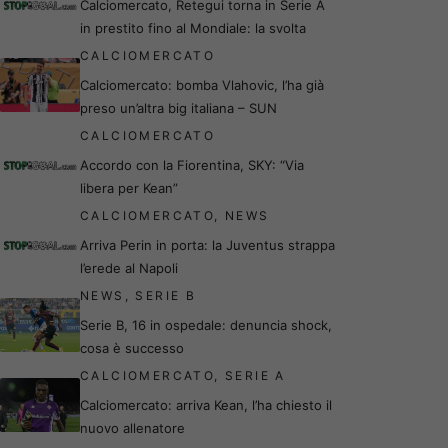
Calciomercato, Retegui torna in Serie A
in prestito fino al Mondiale: la svolta
CALCIOMERCATO
Calciomercato: bomba Vlahovic, l’ha già
preso un’altra big italiana – SUN
CALCIOMERCATO
Accordo con la Fiorentina, SKY: “Via
libera per Kean”
CALCIOMERCATO
,
NEWS
Arriva Perin in porta: la Juventus strappa
l’erede al Napoli
NEWS
,
SERIE B
Serie B, 16 in ospedale: denuncia shock,
cosa è successo
CALCIOMERCATO
,
SERIE A
Calciomercato: arriva Kean, l’ha chiesto il
nuovo allenatore