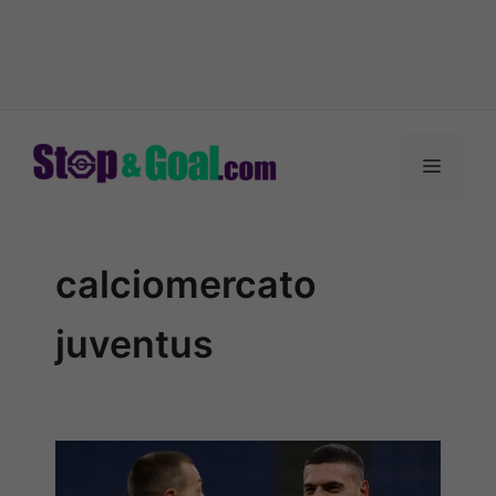
Vai
al
Menu
contenuto
calciomercato
juventus