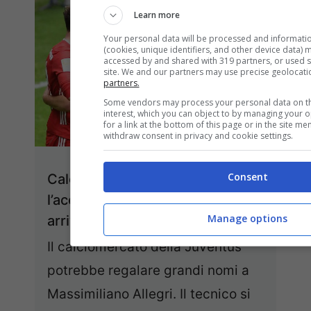
Learn more
Your personal data will be processed and informati
(cookies, unique identifiers, and other device data) 
accessed by and shared with 319 partners, or used spe
site. We and our partners may use precise geolocati
partners.
Some vendors may process your personal data on the
interest, which you can object to by managing your 
for a link at the bottom of this page or in the site m
withdraw consent in privacy and cookie settings.
Consent
Calciomercato Juventus, c’è
l’accordo per il campione: è
Manage options
arrivato l’annuncio
Il calciomercato della Juventus
potrebbe regalare grandi nomi a
Massimiliano Allegri. Il tecnico si