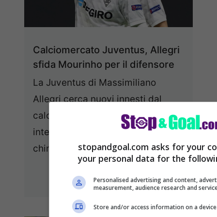
Calciomercato Juventus, Allegri
sfida Mourinho per il difensore
La Juventus di Massimiliano
Allegri cerca nuovi innesti dal
calciomercato. I bianconeri hanno
intenzione di risalire subito la
stopandgoal.com asks for your co
china dopo ...
Leggi tutto
your personal data for the follow
08/07/2021
Personalised advertising and content, advert
measurement, audience research and servic
Store and/or access information on a device