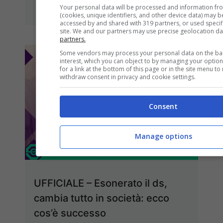
27/10/2022
Your personal data will be processed and information fr
(cookies, unique identifiers, and other device data) may b
accessed by and shared with 319 partners, or used specific
site. We and our partners may use precise geolocation da
partners.
Some vendors may process your personal data on the basi
interest, which you can object to by managing your optio
for a link at the bottom of this page or in the site menu t
withdraw consent in privacy and cookie settings.
Consent
Manage options
UFFICIALE – Esonerato il ds,
cambia tutto in società: ecco
cos’è successo