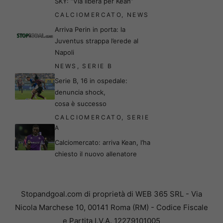
SKY: “Via libera per Kean”
CALCIOMERCATO
,
NEWS
Arriva Perin in porta: la
Juventus strappa l’erede al
Napoli
NEWS
,
SERIE B
Serie B, 16 in ospedale:
denuncia shock,
cosa è successo
CALCIOMERCATO
,
SERIE
A
Calciomercato: arriva Kean, l’ha
chiesto il nuovo allenatore
Stopandgoal.com di proprietà di WEB 365 SRL - Via
Nicola Marchese 10, 00141 Roma (RM) - Codice Fiscale
e Partita I.V.A. 12279101005