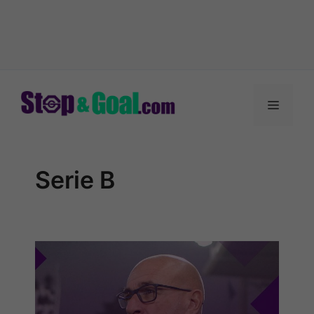
Vai
al
Menu
contenuto
Serie B