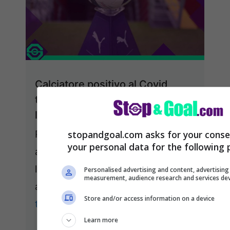
Calciatore positivo al Covid,
torna l’allarme nel calcio italiano:
la notizia
Positivo al Covid, calcio italiano in
stopandgoal.com asks for your conse
your personal data for the following 
allarme: dopo aver scongiurato
l’emergenza, con l’Italia che sta
Personalised advertising and content, advertisin
measurement, audience research and services d
andando avanti, si teme il ...
Leggi
Store and/or access information on a device
tutto
Learn more