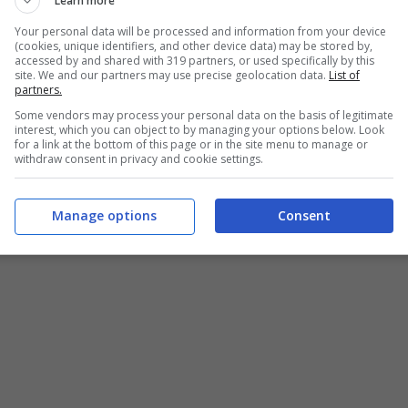
Learn more
Your personal data will be processed and information from your device
(cookies, unique identifiers, and other device data) may be stored by,
i questa dodicesima giornata di Serie B,
accessed by and shared with 319 partners, or used specifically by this
site. We and our partners may use precise geolocation data.
List of
gio dei suoi ragazzi contro il Bari:
“Al di là
partners.
Some vendors may process your personal data on the basis of legitimate
vedo ragazzi che lavorano e sempre
interest, which you can object to by managing your options below. Look
for a link at the bottom of this page or in the site menu to manage or
massimo. E’ la strada che dobbiamo continuare
withdraw consent in privacy and cookie settings.
o venir fuori da questo momento”.
Manage options
Consent