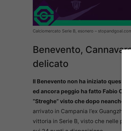
Calciomercato Serie B, esonero – stopandgoal.com
Benevento, Cannavaro i
delicato
Il Benevento non ha iniziato questo 
ed ancora peggio ha fatto Fabio Cann
“Streghe” visto che dopo neanche due
arrivato in Campania l’ex Guangzhou d
vittoria in Serie B, visto che nelle pr