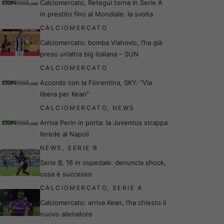
Calciomercato, Retegui torna in Serie A
in prestito fino al Mondiale: la svolta
CALCIOMERCATO
Calciomercato: bomba Vlahovic, l’ha già
preso un’altra big italiana – SUN
CALCIOMERCATO
Accordo con la Fiorentina, SKY: “Via
libera per Kean”
CALCIOMERCATO
,
NEWS
Arriva Perin in porta: la Juventus strappa
l’erede al Napoli
NEWS
,
SERIE B
Serie B, 16 in ospedale: denuncia shock,
cosa è successo
CALCIOMERCATO
,
SERIE A
Calciomercato: arriva Kean, l’ha chiesto il
nuovo allenatore