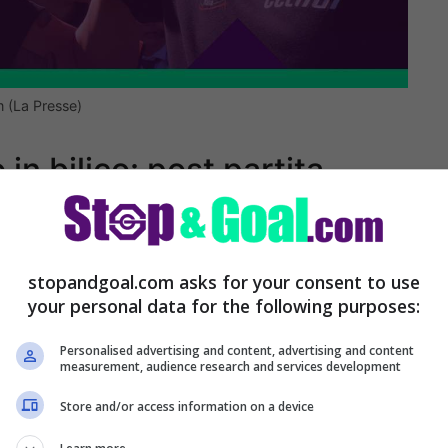
 (La Presse)
n bilico: post partita
campionato di Serie B come ci si aspettava,
stopandgoal.com asks for your consent to use
your personal data for the following purposes:
avaro da quando è alla guida delle
 mesi rischia già l’esonero.
Da quando è
Personalised advertising and content, advertising and content
measurement, audience research and services development
eve infatti ancora trovare la sua prima
Store and/or access information on a device
ime sei uscite stagionali ha conquistato solo 4