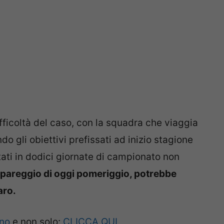
ifficoltà del caso, con la squadra che viaggia
o gli obiettivi prefissati ad inizio stagione
stati in dodici giornate di campionato non
l pareggio di oggi pomeriggio, potrebbe
aro.
ano
e non solo:
CLICCA QUI