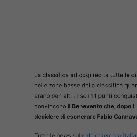
La classifica ad oggi recita tutte le d
nelle zone basse della classifica quand
erano ben altri. I soli 11 punti conqui
convincono
il Benevento che, dopo i
decidere di esonerare Fabio Cannav
Tutte le news sul
calciomercato itali