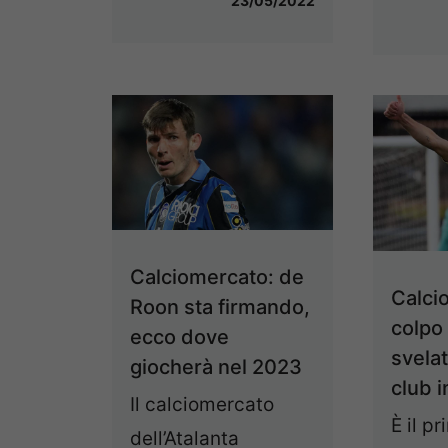
23/05/2022
Calciomercato: de
Calci
Roon sta firmando,
colpo
ecco dove
svelat
giocherà nel 2023
club i
Il calciomercato
È il p
dell’Atalanta