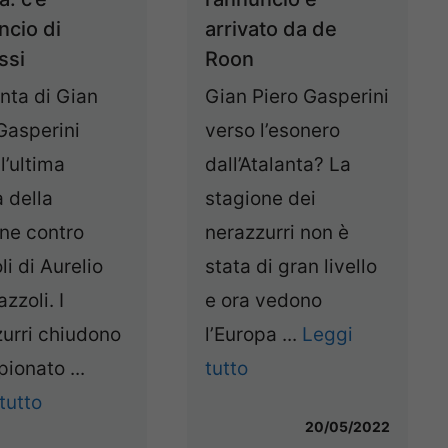
ncio di
arrivato da de
ssi
Roon
anta di Gian
Gian Piero Gasperini
Gasperini
verso l’esonero
l’ultima
dall’Atalanta? La
a della
stagione dei
ne contro
nerazzurri non è
li di Aurelio
stata di gran livello
zzoli. I
e ora vedono
urri chiudono
l’Europa ...
Leggi
pionato ...
tutto
tutto
20/05/2022