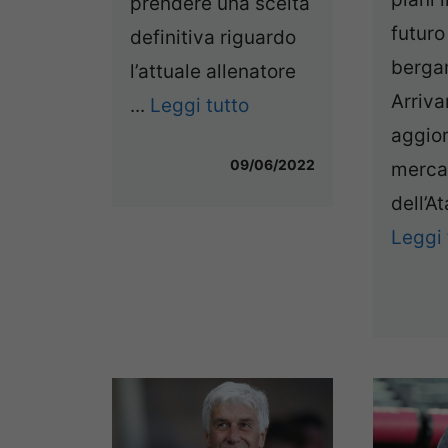
prendere una scelta
futuro
definitiva riguardo
berga
l’attuale allenatore
Arriv
...
Leggi tutto
aggio
09/06/2022
merca
dell’At
Leggi 