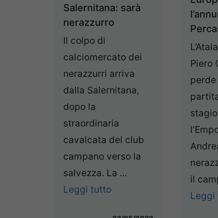
Salernitana: sarà
l’annu
nerazzurro
Perca
Il colpo di
L’Atal
calciomercato dei
Piero 
nerazzurri arriva
perde 
dalla Salernitana,
partit
dopo la
stagio
straordinaria
l’Empo
cavalcata del club
Andrea
campano verso la
nerazz
salvezza. La ...
il cam
Leggi tutto
Leggi 