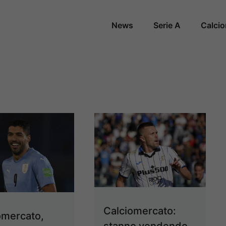
News
Serie A
Calci
Calciomercato:
omercato,
stanno vendendo