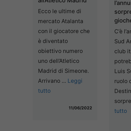
all’Atletico Madrid
l’annu
Ecco le ultime di
sorpr
gioche
mercato Atalanta
con il giocatore che
C’è l’
è diventato
Sud A
obiettivo numero
club i
uno dell’Atletico
potre
Madrid di Simeone.
Luis S
Arrivano ...
Leggi
ruolo 
tutto
Desti
sorpre
11/06/2022
tutto