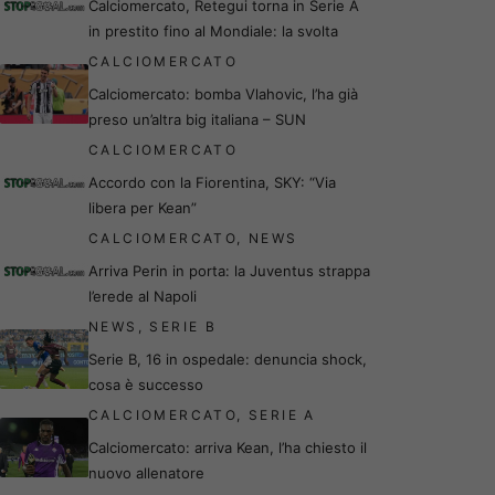
Calciomercato, Retegui torna in Serie A
in prestito fino al Mondiale: la svolta
CALCIOMERCATO
Calciomercato: bomba Vlahovic, l’ha già
preso un’altra big italiana – SUN
CALCIOMERCATO
Accordo con la Fiorentina, SKY: “Via
libera per Kean”
CALCIOMERCATO
,
NEWS
Arriva Perin in porta: la Juventus strappa
l’erede al Napoli
NEWS
,
SERIE B
Serie B, 16 in ospedale: denuncia shock,
cosa è successo
CALCIOMERCATO
,
SERIE A
Calciomercato: arriva Kean, l’ha chiesto il
nuovo allenatore