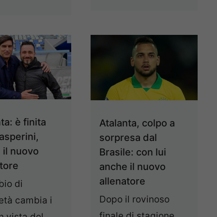
ta: è finita
Atalanta, colpo a
asperini,
sorpresa dal
 il nuovo
Brasile: con lui
atore
anche il nuovo
allenatore
bio di
Dopo il rovinoso
età cambia i
finale di stagione,
in vista del