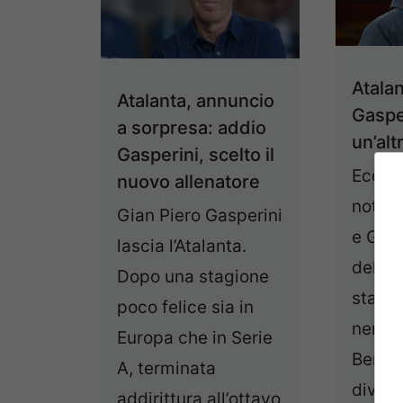
Atalan
Atalanta, annuncio
Gasper
a sorpresa: addio
un’alt
Gasperini, scelto il
Ecco l
nuovo allenatore
notizi
Gian Piero Gasperini
e Gasp
lascia l’Atalanta.
della 
Dopo una stagione
stagio
poco felice sia in
neroaz
Europa che in Serie
Berga
A, terminata
diverse
addirittura all’ottavo