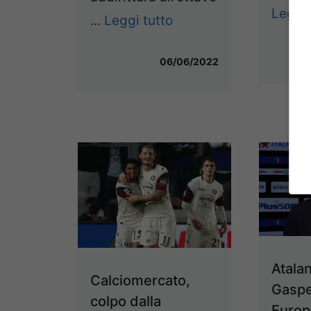
Leggi 
...
Leggi tutto
06/06/2022
Atala
Calciomercato,
Gaspe
colpo dalla
Europ