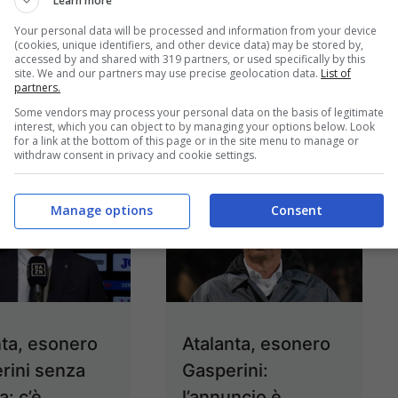
Learn more
tutto
di fronte ad una mini
Your personal data will be processed and information from your device
(cookies, unique identifiers, and other device data) may be stored by,
...
Leggi tutto
accessed by and shared with 319 partners, or used specifically by this
24/05/2022
site. We and our partners may use precise geolocation data.
List of
partners.
24/05/2022
Some vendors may process your personal data on the basis of legitimate
interest, which you can object to by managing your options below. Look
for a link at the bottom of this page or in the site menu to manage or
withdraw consent in privacy and cookie settings.
Manage options
Consent
nta, esonero
Atalanta, esonero
rini senza
Gasperini:
a: c’è
l’annuncio è