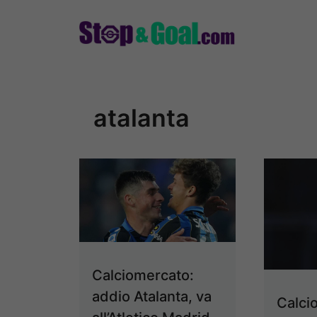
Vai
al
contenuto
atalanta
Calciomercato:
addio Atalanta, va
Calci