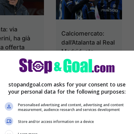
ta: via
Calciomercato:
ini, ha già
dall’Atalanta al Real
ra offerta
Madrid, sta
e ultime
andando via
e sull’Atalanta
Senza Europa
erini in vista
l’Atalanta rischia di
stopandgoal.com asks for your consent to use
prossima
your personal data for the following purposes:
perdere diversi
ne. Il club
calciatori nel
Personalised advertising and content, advertising and content
zurro di
measurement, audience research and services development
prossimo
mo, dopo
Store and/or access information on a device
calciomercato. Gli
 stagioni, ...
orobici si troveranno