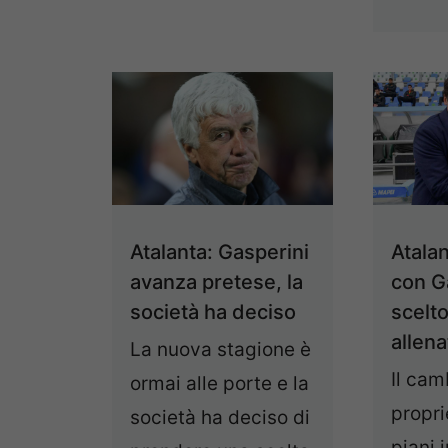
Atalan
Atalanta: Gasperini
con G
avanza pretese, la
scelto
società ha deciso
allen
La nuova stagione è
Il cam
ormai alle porte e la
propri
società ha deciso di
piani 