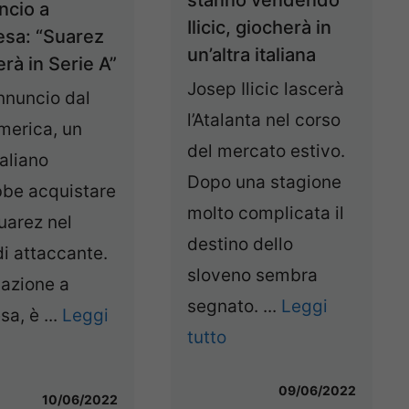
ncio a
Ilicic, giocherà in
esa: “Suarez
un’altra italiana
rà in Serie A”
Josep Ilicic lascerà
annuncio dal
l’Atalanta nel corso
merica, un
del mercato estivo.
taliano
Dopo una stagione
bbe acquistare
molto complicata il
uarez nel
destino dello
di attaccante.
sloveno sembra
nazione a
segnato. ...
Leggi
sa, è ...
Leggi
tutto
09/06/2022
10/06/2022