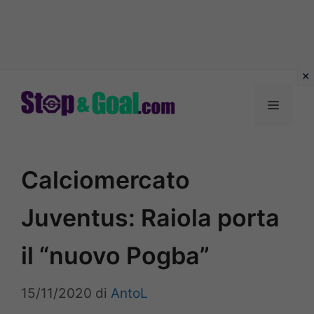
Vai
al
Menu
contenuto
Calciomercato
Juventus: Raiola porta
il “nuovo Pogba”
15/11/2020
di
AntoL