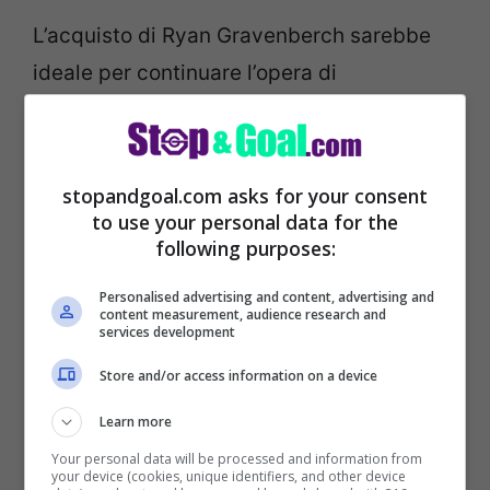
L’acquisto di Ryan Gravenberch sarebbe
ideale per continuare l’opera di
rafforzamento della mediana di Andrea
Pirlo. Il centrocampista ha soli 18 anni,
però si muove come un giocatore ben più
stopandgoal.com asks for your consent
to use your personal data for the
esperto. Tanto da essere titolare fisso nel
following purposes:
club olandese allenato da Erik Ten Hag.
Personalised advertising and content, advertising and
content measurement, audience research and
Dopo aver esordito in prima squadra da
services development
tempo mettendo insieme diverse presenze
Store and/or access information on a device
nel campionato olandese, quest’anno Ryan
Learn more
Gravenberch ha cominciato a giocare
Your personal data will be processed and information from
anche in Champions League: 3 presenze
your device (cookies, unique identifiers, and other device