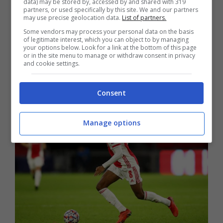
data) may be stored by, accessed by and shared with 319
su 3, 270’ tra Atalanta, Liverpool e
partners, or used specifically by this site. We and our partners
may use precise geolocation data.
List of partners.
Midtjylland. Le gare giocate in Europa
Some vendors may process your personal data on the basis
of legitimate interest, which you can object to by managing
hanno rafforzato le convinzioni dei
your options below. Look for a link at the bottom of this page
or in the site menu to manage or withdraw consent in privacy
campioni d’Italia, decisi ad aggiudicarsi
and cookie settings.
l’ultimo gioiello dell’Ajax.
Consent
Manage options