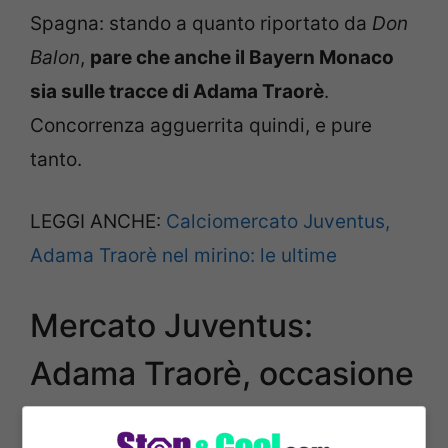
Spagna: stando a quanto riportato da
Don
Balon
,
pare che anche il Bayern Monaco
sia sulle tracce di Adama Traorè
.
Concorrenza agguerrita quindi, e pure
tanto.
LEGGI ANCHE:
Calciomercato Juventus,
Adama Traorè nel mirino: le ultime
Mercato Juventus:
Adama Traorè, occasione
da non perdere