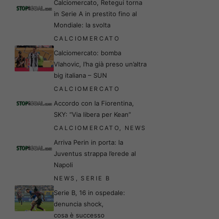
Calciomercato, Retegui torna
in Serie A in prestito fino al
Mondiale: la svolta
CALCIOMERCATO
Calciomercato: bomba
Vlahovic, l’ha già preso un’altra
big italiana – SUN
CALCIOMERCATO
Accordo con la Fiorentina,
SKY: “Via libera per Kean”
CALCIOMERCATO
,
NEWS
Arriva Perin in porta: la
Juventus strappa l’erede al
Napoli
NEWS
,
SERIE B
Serie B, 16 in ospedale:
denuncia shock,
cosa è successo