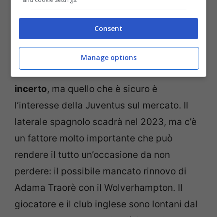
Consent
Manage options
Il futuro di Adama Traorè è ancora molto
incerto
, ma quello che è sicuro è
l’interesse della Juventus sul mercato. Il
laterale spagnolo scadrà nel 2023, ma c’è
un fattore molto importante che può
rendere il tutto un’occasione da non
perdere: il possibile mancato rinnovo di
Adama Traorè con il Wolverhampton. Il
giocatore e il club inglese sono lontani dal