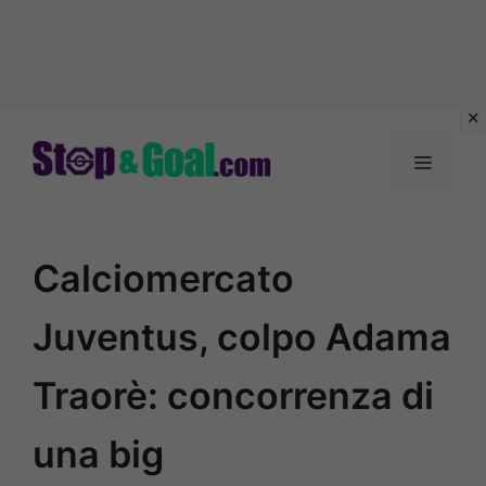
Vai
al
Menu
contenuto
Calciomercato
Juventus, colpo Adama
Traorè: concorrenza di
una big