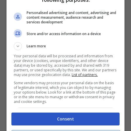
Images)
Personalised advertising and content, advertising and
content measurement, audience research and
services development
Store and/or access information on a device
Learn more
Your personal data will be processed and information from
your device (cookies, unique identifiers, and other device
data) may be stored by, accessed by and shared with 319
partners, or used specifically by this site. We and our partners
may use precise geolocation data.
List of partners.
Some vendors may process your personal data on the basis
of legitimate interest, which you can object to by managing
your options below. Look for a link at the bottom of this page
L’Inter deve blindare Lautaro Martinez.
Il
or in the site menu to manage or withdraw consent in privacy
and cookie settings.
Toro ha suscitato l’interesse da parte di
tante grandi squadre, ed è per questo che
Consent
servirà affrettare le tempistiche per