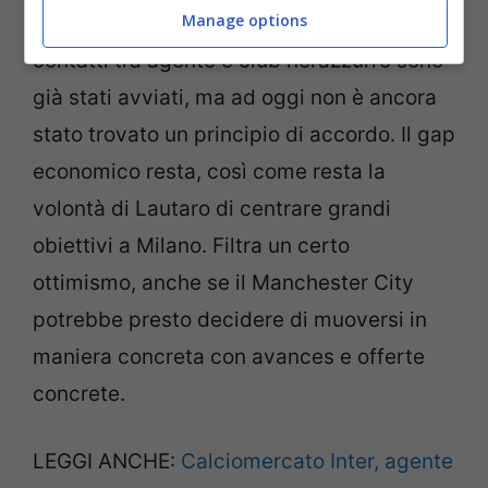
Manage options
quanto riguarda il rinnovo di contratto. I
contatti tra agente e club nerazzurro sono
già stati avviati, ma ad oggi non è ancora
stato trovato un principio di accordo. Il gap
economico resta, così come resta la
volontà di Lautaro di centrare grandi
obiettivi a Milano. Filtra un certo
ottimismo, anche se il Manchester City
potrebbe presto decidere di muoversi in
maniera concreta con avances e offerte
concrete.
LEGGI ANCHE:
Calciomercato Inter, agente