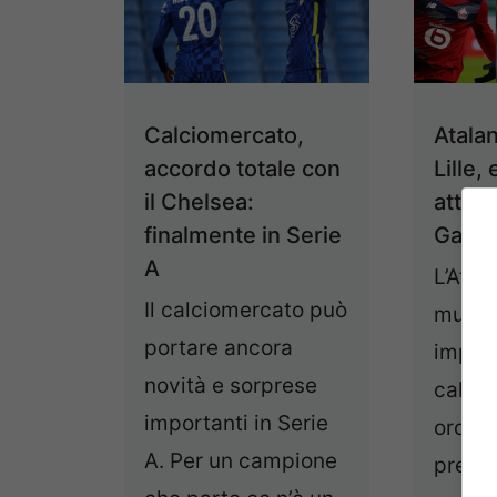
Calciomercato,
Atalan
accordo totale con
Lille,
il Chelsea:
attac
finalmente in Serie
Gaspe
A
L’Atal
Il calciomercato può
muove
portare ancora
import
novità e sorprese
calcio
importanti in Serie
orobic
A. Per un campione
prese 