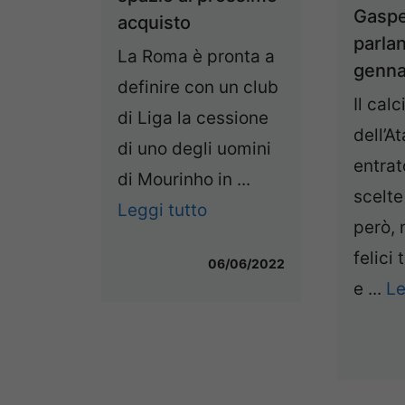
Gasper
acquisto
parlan
La Roma è pronta a
genna
definire con un club
Il cal
di Liga la cessione
dell’A
di uno degli uomini
entrat
di Mourinho in ...
scelte
Leggi tutto
però, 
felici 
06/06/2022
e ...
Le