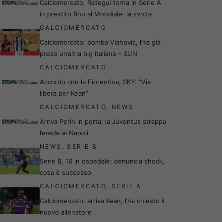
Calciomercato, Retegui torna in Serie A
in prestito fino al Mondiale: la svolta
CALCIOMERCATO
Calciomercato: bomba Vlahovic, l’ha già
preso un’altra big italiana – SUN
CALCIOMERCATO
Accordo con la Fiorentina, SKY: “Via
libera per Kean”
CALCIOMERCATO
,
NEWS
Arriva Perin in porta: la Juventus strappa
l’erede al Napoli
NEWS
,
SERIE B
Serie B, 16 in ospedale: denuncia shock,
cosa è successo
CALCIOMERCATO
,
SERIE A
Calciomercato: arriva Kean, l’ha chiesto il
nuovo allenatore