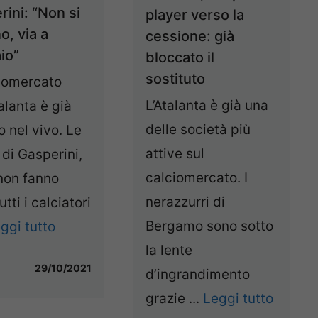
ini: “Non si
player verso la
o, via a
cessione: già
io”
bloccato il
sostituto
ciomercato
L’Atalanta è già una
talanta è già
delle società più
o nel vivo. Le
attive sul
 di Gasperini,
calciomercato. I
non fanno
nerazzurri di
tutti i calciatori
Bergamo sono sotto
ggi tutto
la lente
29/10/2021
d’ingrandimento
grazie ...
Leggi tutto