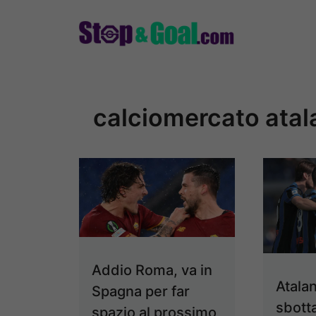
Vai
al
contenuto
calciomercato atal
Addio Roma, va in
Atalan
Spagna per far
sbott
spazio al prossimo