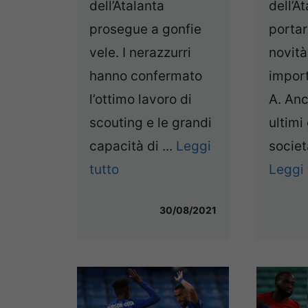
dell’Atalanta
dell’A
prosegue a gonfie
porta
vele. I nerazzurri
novità
hanno confermato
import
l’ottimo lavoro di
A. Anc
scouting e le grandi
ultimi 
capacità di ...
Leggi
societ
tutto
Leggi 
30/08/2021