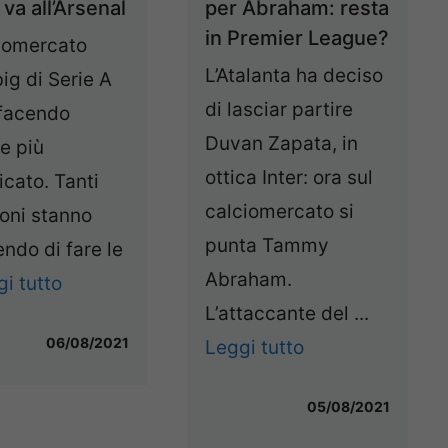
 va all’Arsenal
per Abraham: resta
in Premier League?
ciomercato
L’Atalanta ha deciso
big di Serie A
di lasciar partire
 facendo
Duvan Zapata, in
e più
ottica Inter: ora sul
cato. Tanti
calciomercato si
oni stanno
punta Tammy
ndo di fare le
Abraham.
i tutto
L’attaccante del ...
06/08/2021
Leggi tutto
05/08/2021