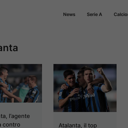
News
Serie A
Calci
anta
ta, l’agente
a contro
Atalanta, il top