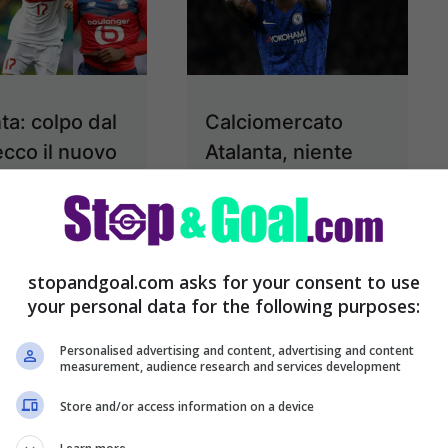
ta: colpo dal
Calciomercato
 ecco il nuovo
Atalanta, niente
cante per
Abraham: all-in su
rini
un altro bomber
anta continua a
L’Atalanta è una
stopandgoal.com asks for your consent to use
rsi in maniera
delle società
your personal data for the following purposes:
atnte sul
italiane più attive
mercato. Gli
sul calciomercato.
Personalised advertising and content, advertising and content
measurement, audience research and services development
i sono alle
Gli orobici si sono
Store and/or access information on a device
con tanti
mossi in anticipo in