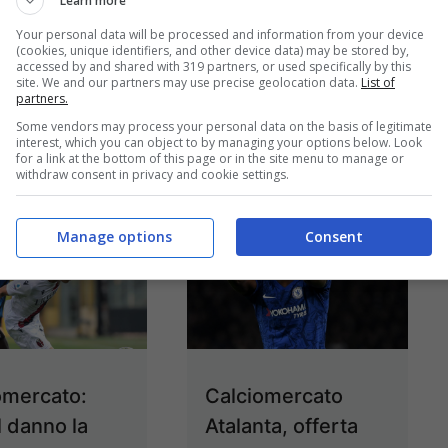
Learn more
amenti e tra
difesa e ...
Leggi
Your personal data will be processed and information from your device
e ...
Leggi
tutto
(cookies, unique identifiers, and other device data) may be stored by,
accessed by and shared with 319 partners, or used specifically by this
site. We and our partners may use precise geolocation data.
List of
09/08/2021
partners.
Some vendors may process your personal data on the basis of legitimate
11/08/2021
interest, which you can object to by managing your options below. Look
for a link at the bottom of this page or in the site menu to manage or
withdraw consent in privacy and cookie settings.
Manage options
Consent
omercato:
Calciomercato
il danno la
Atalanta, offerta