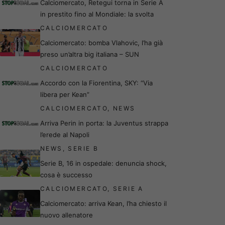
Calciomercato, Retegui torna in Serie A
in prestito fino al Mondiale: la svolta
CALCIOMERCATO
Calciomercato: bomba Vlahovic, l’ha già
preso un’altra big italiana – SUN
CALCIOMERCATO
Accordo con la Fiorentina, SKY: “Via
libera per Kean”
CALCIOMERCATO
,
NEWS
Arriva Perin in porta: la Juventus strappa
l’erede al Napoli
NEWS
,
SERIE B
Serie B, 16 in ospedale: denuncia shock,
cosa è successo
CALCIOMERCATO
,
SERIE A
Calciomercato: arriva Kean, l’ha chiesto il
nuovo allenatore