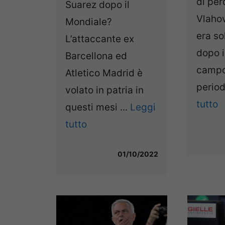
di pe
Suarez dopo il
Vlahov
Mondiale?
era so
L’attaccante ex
dopo 
Barcellona ed
campo 
Atletico Madrid è
period
volato in patria in
tutto
questi mesi ...
Leggi
tutto
01/10/2022