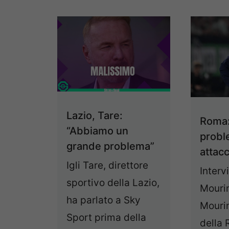
Lazio, Tare:
Roma:
“Abbiamo un
probl
grande problema”
attacc
Igli Tare, direttore
Interv
sportivo della Lazio,
Mouri
ha parlato a Sky
Mouri
Sport prima della
della 