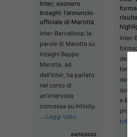
Inter, esonero
formaz
Inzaghi: l’annuncio
risult
ufficiale di Marotta
highli
Inter-Barcellona: le
Inter-
parole di Marotta su
formaz
Inzaghi Beppe
della 
Marotta, ad
formaz
dell’Inter, ha parlato
della 
nel corso di
questa
un’intervista
e Barc
concessa su Infinity.
progr
...
Leggi tutto
tutto
04/10/2022