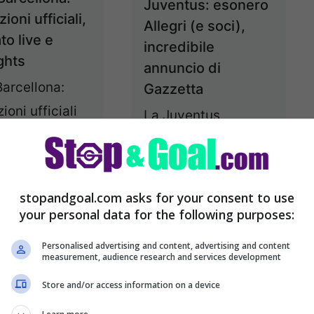
Juventus: esonero
ioni ufficiali,
Allegri (e soci),
ato live e
incredibile
ghts
annuncio di
Barcellona:
Gazzetta
ioni ufficiali
La Juventus
gara Queste le
esonera Max Allegri.
ioni ufficiali
Il giornale rosa oggi
partita di
in edicola ha svelato
stopandgoal.com asks for your consent to use
 sera tra Inter
una notizia che ha
your personal data for the following purposes:
ellona in
dell’incredibile.
Personalised advertising and content, advertising and content
amma ...
Leggi
Juve: esonero ...
measurement, audience research and services development
Leggi tutto
Store and/or access information on a device