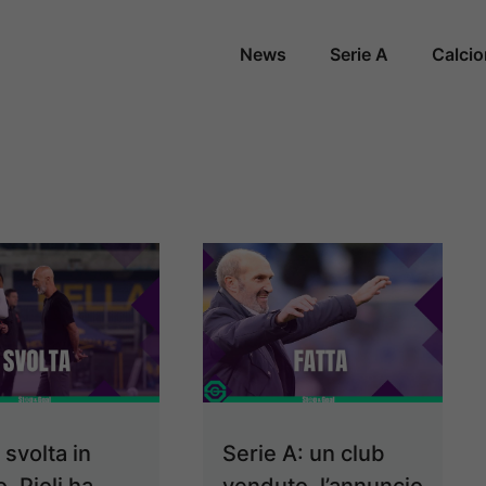
News
Serie A
Calci
 svolta in
Serie A: un club
, Pioli ha
venduto, l’annuncio