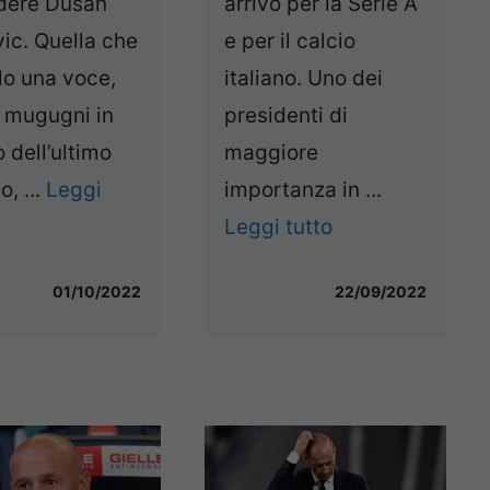
arrivo per la Serie A
rdere Dusan
e per il calcio
ic. Quella che
italiano. Uno dei
lo una voce,
presidenti di
i mugugni in
maggiore
dell’ultimo
importanza in ...
o, ...
Leggi
Leggi tutto
22/09/2022
01/10/2022