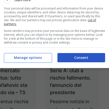
Learn more
04/10/2022
01/10/2022
Your personal data will be processed and information from your device
(cookies, unique identifiers, and other device data) may be stored by,
accessed by and shared with 319 partners, or used specifically by this
site. We and our partners may use precise geolocation data.
List of
partners.
Some vendors may process your personal data on the basis of legitimate
interest, which you can object to by managing your options below. Look
for a link at the bottom of this page or in the site menu to manage or
withdraw consent in privacy and cookie settings.
Manage options
Consent
Serie A: club a
omercato
rischio fallimento,
tus: tutto
l’annuncio del
Vlahovic sta
presidente
do via – TS
Pessime notizie in
entus rischia