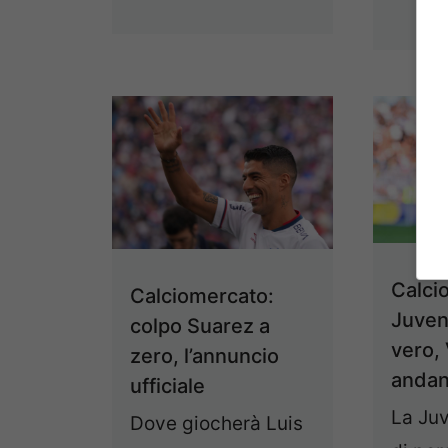
Calci
Calciomercato:
Juven
colpo Suarez a
vero, 
zero, l’annuncio
andan
ufficiale
La Juv
Dove giocherà Luis