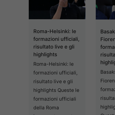
Roma-Helsinki: le
Basak
formazioni ufficiali,
Fioren
risultato live e gli
formaz
highlights
risulta
highli
Roma-Helsinki: le
Basak
formazioni ufficiali,
Fioren
risultato live e gli
formaz
highlights Queste le
risulta
formazioni ufficiali
highli
della Roma