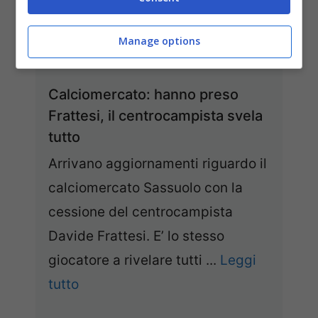
Manage options
Calciomercato: hanno preso
Frattesi, il centrocampista svela
tutto
Arrivano aggiornamenti riguardo il
calciomercato Sassuolo con la
cessione del centrocampista
Davide Frattesi. E’ lo stesso
giocatore a rivelare tutti ...
Leggi
tutto