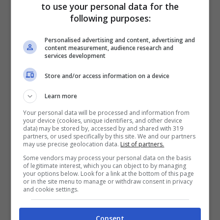
Atalanta-Sassuolo, rivelazione a
to use your personal data for the
following purposes:
DAZN: la notizia sull’infortunio
Rivelazione sull’infortunio da parte
Personalised advertising and content, advertising and
content measurement, audience research and
del tecnico, in merito a quello che
services development
è stato il problema in Atalanta-
Store and/or access information on a device
Sassuolo. A DAZN ha ...
Leggi tutto
Learn more
Your personal data will be processed and information from
15/10/2022
your device (cookies, unique identifiers, and other device
data) may be stored by, accessed by and shared with 319
partners, or used specifically by this site. We and our partners
may use precise geolocation data.
List of partners.
Some vendors may process your personal data on the basis
of legitimate interest, which you can object to by managing
your options below. Look for a link at the bottom of this page
or in the site menu to manage or withdraw consent in privacy
and cookie settings.
Consent