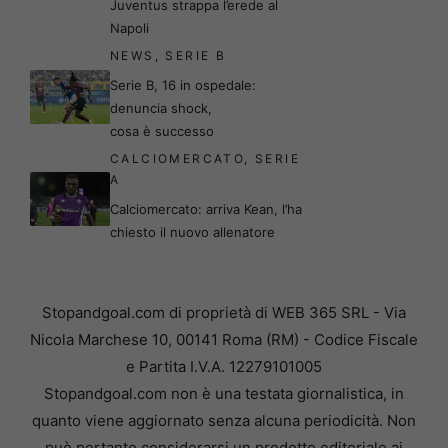
Juventus strappa l’erede al
Napoli
NEWS
,
SERIE B
Serie B, 16 in ospedale:
denuncia shock,
cosa è successo
CALCIOMERCATO
,
SERIE
A
Calciomercato: arriva Kean, l’ha
chiesto il nuovo allenatore
Stopandgoal.com di proprietà di WEB 365 SRL - Via
Nicola Marchese 10, 00141 Roma (RM) - Codice Fiscale
e Partita I.V.A. 12279101005
Stopandgoal.com non è una testata giornalistica, in
quanto viene aggiornato senza alcuna periodicità. Non
può pertanto considerarsi un prodotto editoriale ai