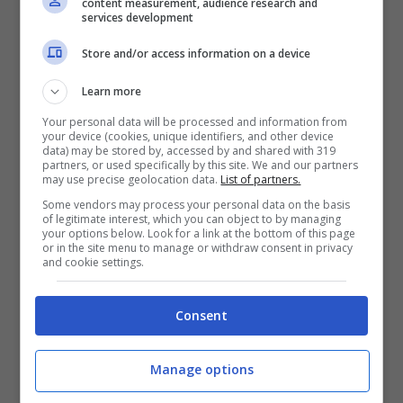
content measurement, audience research and
services development
Store and/or access information on a device
Learn more
Your personal data will be processed and information from
your device (cookies, unique identifiers, and other device
data) may be stored by, accessed by and shared with 319
partners, or used specifically by this site. We and our partners
may use precise geolocation data.
List of partners.
Some vendors may process your personal data on the basis
of legitimate interest, which you can object to by managing
your options below. Look for a link at the bottom of this page
or in the site menu to manage or withdraw consent in privacy
and cookie settings.
Milan, Pioli: “Non lottiamo più
per lo Scudetto. Rebic?
Consent
Straordinario”
Il Milan torna a vincere a San Siro
Manage options
contro il Genoa dopo una serie di