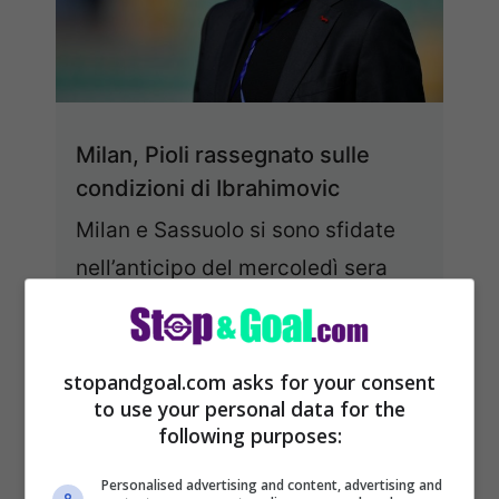
Milan, Pioli rassegnato sulle
condizioni di Ibrahimovic
Milan e Sassuolo si sono sfidate
nell’anticipo del mercoledì sera
della 31a giornata di Serie A.
Stefano Pioli e Roberto ...
Leggi
stopandgoal.com asks for your consent
tutto
to use your personal data for the
following purposes:
21/04/2021
Personalised advertising and content, advertising and