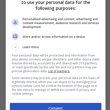
to use your personal data for the
following purposes:
Personalised advertising and content, advertising and
content measurement, audience research and services
development
Milan, intervista a Tonali: “Serve
Store and/or access information on a device
tempo, vi spiego”
Learn more
Sandro Tonali, centrocampista del
Your personal data will be processed and information from
your device (cookies, unique identifiers, and other device data)
Milan, ha parlato nel corso di una
may be stored by, accessed by and shared with 319 partners,
or used specifically by this site. We and our partners may use
lunga intervista per Sky Sport.
precise geolocation data.
List of partners.
Milan, intervista a Tonali ...
Leggi
Some vendors may process your personal data on the basis of
legitimate interest, which you can object to by managing your
tutto
options below. Look for a link at the bottom of this page or in
the site menu to manage or withdraw consent in privacy and
cookie settings.
08/12/2020
Consent