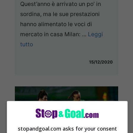
Quest’anno è arrivato un po’ in
sordina, ma le sue prestazioni
hanno alimentato le voci di
mercato in casa Milan: ...
Leggi
tutto
15/12/2020
stopandgoal.com asks for your consent