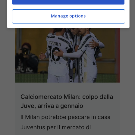
Manage options
Calciomercato Milan: colpo dalla
Juve, arriva a gennaio
Il Milan potrebbe pescare in casa
Juventus per il mercato di