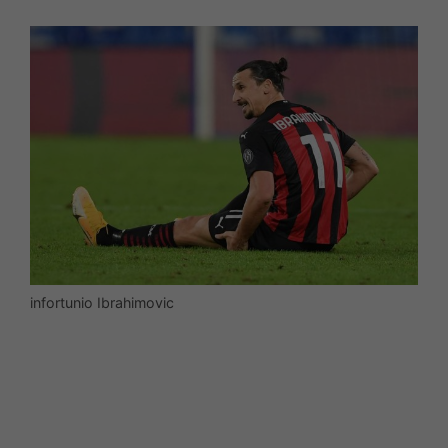
infortunio Ibrahimovic