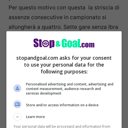
Per questo motivo con questa la striscia di
assenze consecutive in campionato si
allungherà a quattro. Sette gare senza Ibra
in totale se si considera anche l’Europa
League. La lesione al bicipite femorale
della coscia destra che lo ha fermato al
stopandgoal.com asks for your consent
to use your personal data for the
San Paolo, o meglio oggi Stadio Maradona,
following purposes:
è passata.
Personalised advertising and content, advertising and
content measurement, audience research and
Per questo motivo si spera che Zlatan
services development
possa tornare a guidare l’attacco di Pioli
Store and/or access information on a device
domenica, a
Reggio Emilia nella gara
Learn more
contro il Sassuolo di De Zerbi.
Your personal data will be processed and information from