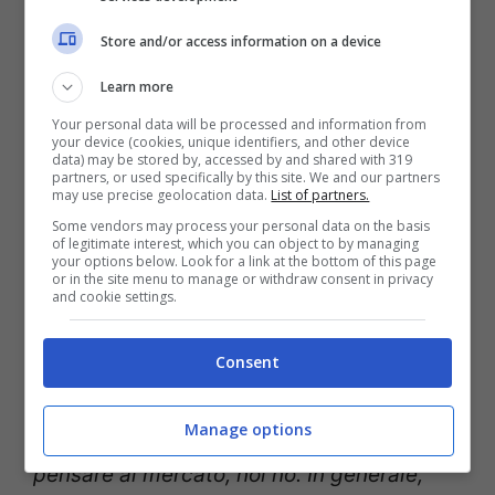
Store and/or access information on a device
Learn more
Tatarusanu?
“
Dopo la partita con la Roma
Your personal data will be processed and information from
abbiamo analizzato ogni dettaglio e ho
your device (cookies, unique identifiers, and other device
data) may be stored by, accessed by and shared with 319
parlato con tutta la squadra. Ho massima
partners, or used specifically by this site. We and our partners
may use precise geolocation data.
List of partners.
fiducia in lui e nei suoi compagni. Dal mio
Some vendors may process your personal data on the basis
of legitimate interest, which you can object to by managing
punto di vista i calciatori devono sempre
your options below. Look for a link at the bottom of this page
or in the site menu to manage or withdraw consent in privacy
aiutarsi per fare il bene della squadra
“.
and cookie settings.
Calciomercato Milan
per gennaio?
Consent
“
Abbiamo ancora tantissime partite
Manage options
davanti a noi. Voi potete permettervi di
pensare al mercato, noi no. In generale,