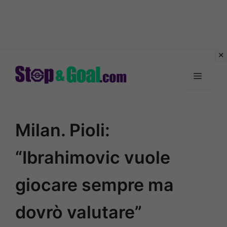
Vai
al
Menu
contenuto
Milan. Pioli:
“Ibrahimovic vuole
giocare sempre ma
dovrò valutare”