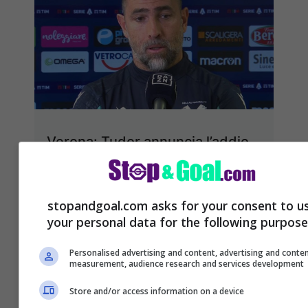
Verona: Tudor annuncia l’addio
in diretta
Vince e convince anche contro
stopandgoal.com asks for your consent to u
l’Atalanta l’Hellas Verona di Tudor
your personal data for the following purpose
che sta attirando a se sempre più
Personalised advertising and content, advertising and conte
interesse maggiore di ...
Leggi
measurement, audience research and services development
tutto
Store and/or access information on a device