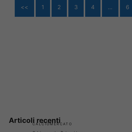
<<
1
2
3
4
…
6
Articoli recenti
CALCIOMERCATO