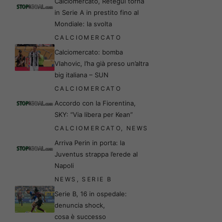
Calciomercato, Retegui torna
in Serie A in prestito fino al
Mondiale: la svolta
CALCIOMERCATO
Calciomercato: bomba
Vlahovic, l’ha già preso un’altra
big italiana – SUN
CALCIOMERCATO
Accordo con la Fiorentina,
SKY: “Via libera per Kean”
CALCIOMERCATO
,
NEWS
Arriva Perin in porta: la
Juventus strappa l’erede al
Napoli
NEWS
,
SERIE B
Serie B, 16 in ospedale:
denuncia shock,
cosa è successo