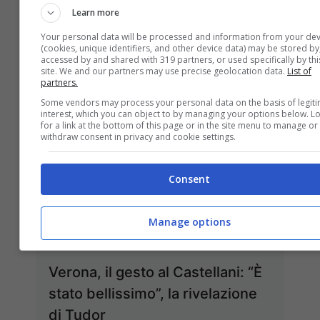
Learn more
18/04/2022
Your personal data will be processed and information from your dev
(cookies, unique identifiers, and other device data) may be stored by
accessed by and shared with 319 partners, or used specifically by thi
site. We and our partners may use precise geolocation data.
List of
partners.
Some vendors may process your personal data on the basis of legit
interest, which you can object to by managing your options below. L
for a link at the bottom of this page or in the site menu to manage or
withdraw consent in privacy and cookie settings.
Consent
Manage options
Verona, il gesto al Castellani: “È
stato bellissimo”, la rivelazione
di Tudor