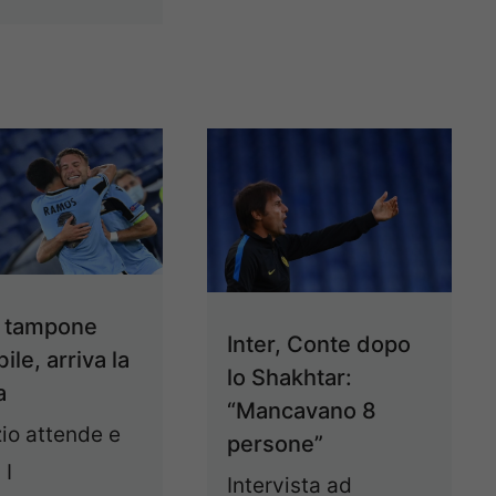
: tampone
Inter, Conte dopo
le, arriva la
lo Shakhtar:
a
“Mancavano 8
io attende e
persone”
 I
Intervista ad