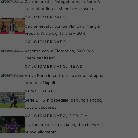
Calciomercato, Retegui torna in Serie A
in prestito fino al Mondiale: la svolta
CALCIOMERCATO
Calciomercato: bomba Vlahovic, l’ha già
preso un’altra big italiana – SUN
CALCIOMERCATO
Accordo con la Fiorentina, SKY: “Via
libera per Kean”
CALCIOMERCATO
,
NEWS
Arriva Perin in porta: la Juventus strappa
l’erede al Napoli
NEWS
,
SERIE B
Serie B, 16 in ospedale: denuncia shock,
cosa è successo
CALCIOMERCATO
,
SERIE A
Calciomercato: arriva Kean, l’ha chiesto il
nuovo allenatore