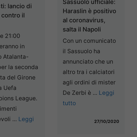
Sassuolo ufficiale:
ti: lancio di
Haraslin è positivo
 contro il
al coronavirus,
salta il Napoli
re 21:00
Con un comunicato
eranno in
il Sassuolo ha
 Atalanta-
annunciato che un
per la seconda
altro tra i calciatori
ta del Girone
agli ordini di mister
a Uefa
De Zerbi è ...
Leggi
ions League.
tutto
imenti
voli ...
Leggi
27/10/2020