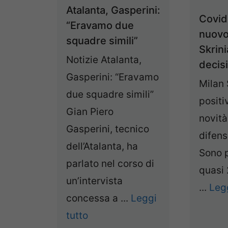
Atalanta, Gasperini:
Covid 
“Eravamo due
nuov
squadre simili”
Skrini
Notizie Atalanta,
decis
Gasperini: “Eravamo
Milan 
due squadre simili”
positi
Gian Piero
novità 
Gasperini, tecnico
difens
dell’Atalanta, ha
Sono 
parlato nel corso di
quasi 
un’intervista
...
Legg
concessa a ...
Leggi
tutto