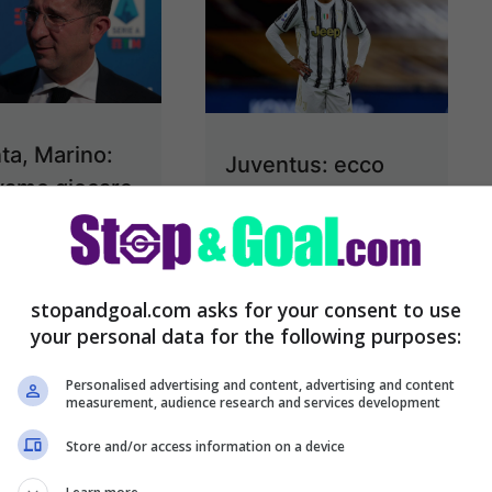
ta, Marino:
Juventus: ecco
vamo giocare
l’esito del tampone
nostri tifosi,
di Ronaldo
come sta
Notizie Juventus:
stopandgoal.com asks for your consent to use
ecco l’esito del
ta-Ajax in
your personal data for the following purposes:
tampone di Ronaldo
 alle ore
Ultime Juventus,
Personalised advertising and content, advertising and content
per la
measurement, audience research and services development
arriva l’esito del
da giornata
Store and/or access information on a device
tampone di
rone D di