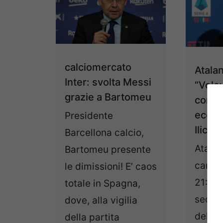
calciomercato
Atalan
Inter: svolta Messi
“Vole
grazie a Bartomeu
con i 
ecco 
Presidente
Ilicic”
Barcellona calcio,
Atalan
Bartomeu presente
campo
le dimissioni! E’ caos
21:00 
totale in Spagna,
secon
dove, alla vigilia
del Gi
della partita