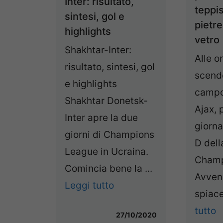
Inter: risultato,
teppis
sintesi, gol e
pietre
highlights
vetro
Shakhtar-Inter:
Alle o
risultato, sintesi, gol
scend
e highlights
campo
Shakhtar Donetsk-
Ajax, 
Inter apre la due
giorna
giorni di Champions
D dell
League in Ucraina.
Champ
Comincia bene la ...
Avven
Leggi tutto
spiace
tutto
27/10/2020