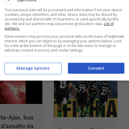
Learn more
Cristiano Ronaldo.
ions League.
Your personal data will be processed and information from your device
Niente Barcellona
(cookies, unique identifiers, and other device data) may be stored by,
 partita del ...
accessed by and shared with 319 partners, or used specifically by this
per ...
Leggi tutto
site. We and our partners may use precise geolocation data.
List of
tutto
partners.
Some vendors may process your personal data on the basis of legitimate
27/10/2020
interest, which you can object to by managing your options below. Look
27/10/2020
for a link at the bottom of this page or in the site menu to manage or
withdraw consent in privacy and cookie settings.
Manage options
Consent
nta-Ajax, bus
 d’assalto da