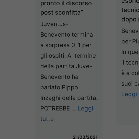
esoner
pronto il discorso
tecnic
post sconfitta”
dopo i
Juventus-
Benev
Benevento termina
per Pi
a sorpresa 0-1 per
In qu
gli ospiti. Al termine
il tec
della partita Juve-
è a co
Benevento ha
suoi ca
parlato Pippo
Leggi 
Inzaghi della partita.
POTREBBE ...
Leggi
tutto
21/03/2021