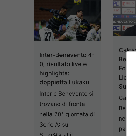
Calci
Inter-Benevento 4-
Benev
0, risultato live e
Foggi
highlights:
Llore
doppietta Lukaku
Su Re
Inter e Benevento si
Calci
trovano di fronte
Benev
nella 20ª giornata di
nel pr
Serie A: su
parlat
Stop&Goal il