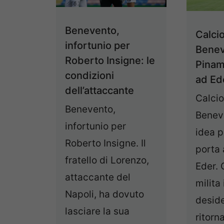
Benevento,
Calci
infortunio per
Benev
Roberto Insigne: le
Pinam
condizioni
ad Ed
dell’attaccante
Calci
Benevento,
Beneve
infortunio per
idea p
Roberto Insigne. Il
porta 
fratello di Lorenzo,
Eder. 
attaccante del
milita
Napoli, ha dovuto
deside
lasciare la sua
ritorna