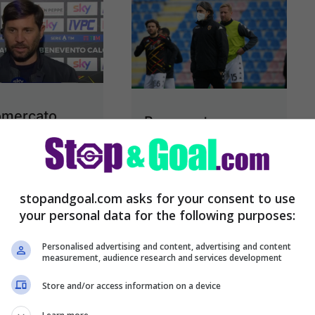
omercato
Benevento,
ento, il ds
Inzaghi: “Ci siamo
a: “Eder o
montati la testa,
nte? Vediamo.
torniamo coi piedi
stopandgoal.com asks for your consent to use
ynolds…”
per terra”
your personal data for the following purposes:
omercato
Subito dopo la fine
Personalised advertising and content, advertising and content
ento, Foggia
della partita persa
measurement, audience research and services development
e-partita Ha
dalla sua squadra
Store and/or access information on a device
o ai microfoni
contro il Crotone di