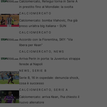
Calciomercato, Retegui torna in Serie A
in prestito fino al Mondiale: la svolta
CALCIOMERCATO
Calciomercato: bomba Vlahovic, l’ha già
preso un’altra big italiana – SUN
CALCIOMERCATO
Accordo con la Fiorentina, SKY: “Via
libera per Kean”
CALCIOMERCATO
,
NEWS
Arriva Perin in porta: la Juventus strappa
l’erede al Napoli
NEWS
,
SERIE B
Serie B, 16 in ospedale: denuncia shock,
cosa è successo
CALCIOMERCATO
,
SERIE A
Calciomercato: arriva Kean, l’ha chiesto il
nuovo allenatore