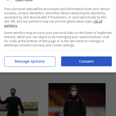
Learn more
 Sport, nel
Giovanni Stroppa, è
Your personal data will be processed and information from your device
rtita di
intervenuto ai
(cookies, unique identifiers, and other device data) may be stored by,
accessed by and shared with 319 partners, or used specifically by this
ento-Torino,
site. We and our partners may use precise geolocation data.
List of
microfoni ...
Leggi
partners.
ale Foggia:
tutto
Some vendors may process your personal data on the basis of legitimate
interest, which you can object to by managing your options below. Look
e ...
Leggi
for a link at the bottom of this page or in the site menu to manage or
withdraw consent in privacy and cookie settings.
17/01/2021
Manage options
Consent
22/01/2021