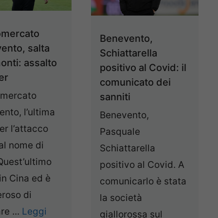
omercato
Benevento,
ento, salta
Schiattarella
onti: assalto
positivo al Covid: il
er
comunicato dei
omercato
sanniti
nto, l’ultima
Benevento,
er l’attacco
Pasquale
al nome di
Schiattarella
Quest’ultimo
positivo al Covid. A
 in Cina ed è
comunicarlo è stata
roso di
la società
re ...
Leggi
giallorossa sul