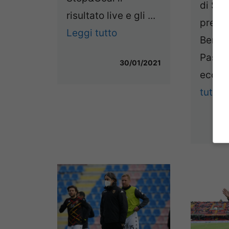
di Sky
risultato live e gli ...
pre-pa
Leggi tutto
Benev
Pasqu
30/01/2021
ecco l
tutto