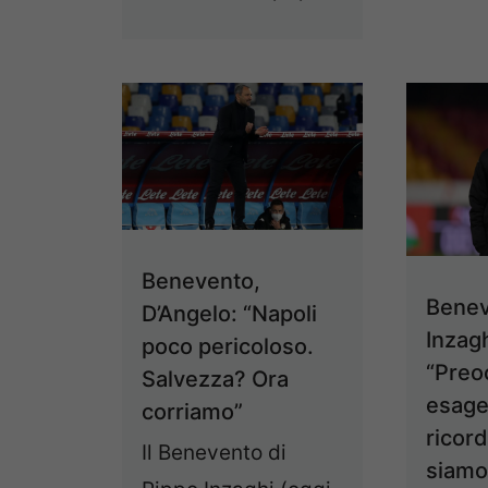
Benevento,
Benev
D’Angelo: “Napoli
Inzagh
poco pericoloso.
“Preo
Salvezza? Ora
esage
corriamo”
ricor
Il Benevento di
siamo