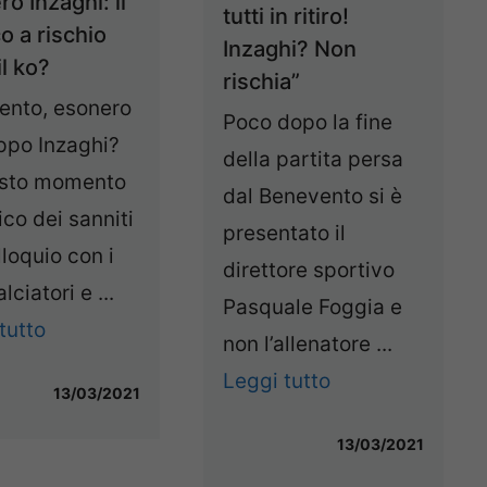
o Inzaghi: il
tutti in ritiro!
o a rischio
Inzaghi? Non
l ko?
rischia”
ento, esonero
Poco dopo la fine
ppo Inzaghi?
della partita persa
esto momento
dal Benevento si è
nico dei sanniti
presentato il
lloquio con i
direttore sportivo
lciatori e ...
Pasquale Foggia e
tutto
non l’allenatore ...
Leggi tutto
13/03/2021
13/03/2021