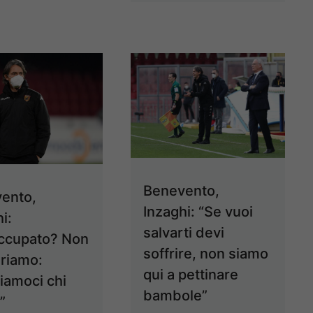
Benevento,
ento,
Inzaghi: “Se vuoi
i:
salvarti devi
ccupato? Non
soffrire, non siamo
riamo:
qui a pettinare
diamoci chi
bambole”
”