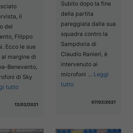
Subito dopo la fine
asciato
della partita
rvista, il
pareggiata dalla sua
o del
squadra contro la
nto, Filippo
Sampdoria di
i. Ecco le sue
Claudio Ranieri, è
 al margine di
intervenuto ai
na-Benevento,
microfoni ...
Leggi
rofoni di Sky
tutto
i tutto
07/02/2021
12/02/2021