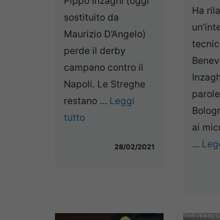
Pippo Inzaghi (oggi
Ha ril
sostituito da
un’inte
Maurizio D’Angelo)
tecnic
perde il derby
Beneve
campano contro il
Inzagh
Napoli. Le Streghe
parole
restano ...
Leggi
Bolog
tutto
ai mic
...
Legg
28/02/2021