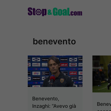
Vai
al
contenuto
benevento
Benevento,
Benev
Inzaghi: “Avevo già