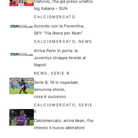
Vlahovic, l’ha già preso un’altra
big italiana – SUN
CALCIOMERCATO
Accordo con la Fiorentina,
SKY: “Via libera per Kean”
CALCIOMERCATO
,
NEWS
Arriva Perin in porta: la
Juventus strappa l’erede al
Napoli
NEWS
,
SERIE B
Serie B, 16 in ospedale:
denuncia shock,
cosa è successo
CALCIOMERCATO
,
SERIE
A
Calciomercato: arriva Kean, l’ha
chiesto il nuovo allenatore