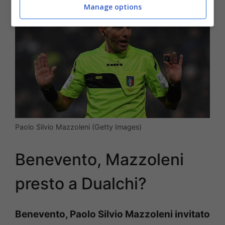
Manage options
Paolo Silvio Mazzoleni (Getty Images)
Benevento, Mazzoleni
presto a Dualchi?
Benevento, Paolo Silvio Mazzoleni invitato