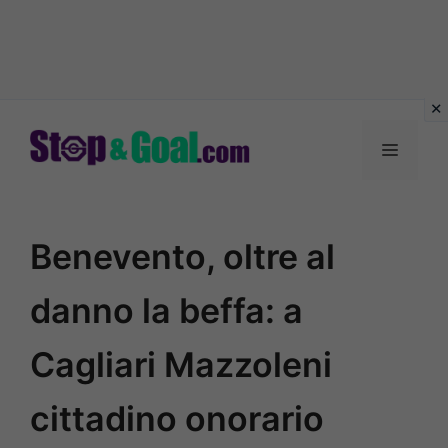
Vai
al
Menu
contenuto
Benevento, oltre al
danno la beffa: a
Cagliari Mazzoleni
cittadino onorario