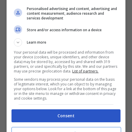
Personalised advertising and content, advertising and
content measurement, audience research and
services development
Store and/or access information on a device
Learn more
Your personal data will be processed and information from
your device (cookies, unique identifiers, and other device
data) may be stored by, accessed by and shared with 319
partners, or used specifically by this site. We and our partners
may use precise geolocation data.
List of partners.
Sassuolo addio, il talento
Some vendors may process your personal data on the basis
of legitimate interest, which you can object to by managing
di 16 anni se ne va in
your options below. Look for a link at the bottom of this page
or in the site menu to manage or withdraw consent in privacy
and cookie settings.
Germania
Consent
La stessa situazione si è presentata da