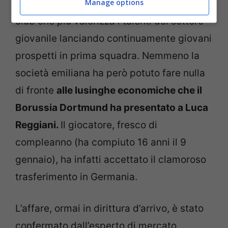
Manage options
qualche settimana al Sassuolo, uno dei
club che più valorizza i talenti del settore
giovanile lanciando continuamente giovani
prospetti in prima squadra. Nemmeno la
società emiliana ha però potuto fare nulla
di fronte
alle lusinghe economiche che il
Borussia Dortmund ha presentato a Luca
Reggiani.
Il giocatore, fresco di
compleanno (ha compiuto 16 anni il 9
gennaio), ha infatti accettato il clamoroso
trasferimento in Germania.
L’affare, ormai in dirittura d’arrivo, è stato
confermato dall’esperto di mercato