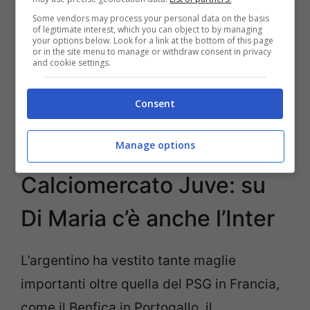
Some vendors may process your personal data on the basis
of legitimate interest, which you can object to by managing
your options below. Look for a link at the bottom of this page
or in the site menu to manage or withdraw consent in privacy
and cookie settings.
POTREBBE INTERESSARTI ANCHE >>>
Consent
Mercato Juventus, Alaba in arrivo dal
Bayern Monaco
?
Manage options
Calciomercato Juve: su
Di Maria c’è anche l’Inter
L’argentino ha vestito tante maglie
importanti oltre quella del PSG in Francia,
come il Benfica in Portogallo, il