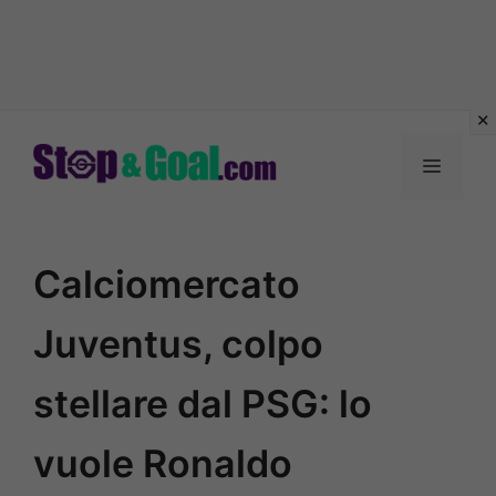
Vai
al
Menu
contenuto
Calciomercato
Juventus, colpo
stellare dal PSG: lo
vuole Ronaldo