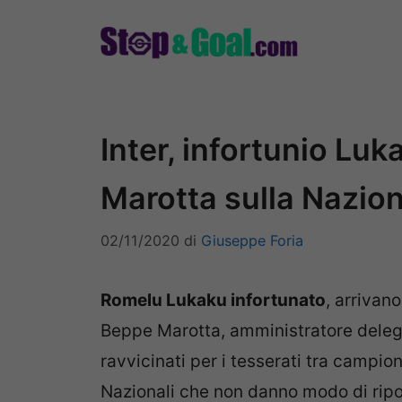
Vai
al
contenuto
Inter, infortunio Luk
Marotta sulla Nazio
02/11/2020
di
Giuseppe Foria
Romelu Lukaku infortunato
, arrivan
Beppe Marotta, amministratore delega
ravvicinati per i tesserati tra campi
Nazionali che non danno modo di ripos