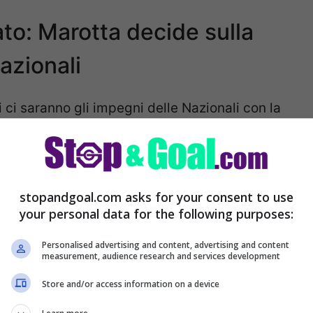
ato: Marotta decide sulla
azionali
i ci saranno gli impegni delle Nazionali con la
ome le big d’Europa, dovrà salutare molti
li. I calciatori risponderanno presente agli
do
Tuttosport
, l’
Inter
ha chiesto alla Nazionale
stopandgoal.com asks for your consent to use
ku
. Marotta non vuole accavallare di impegni
your personal data for the following purposes:
to è arrivata la chiamata al ct Martinez
Personalised advertising and content, advertising and content
measurement, audience research and services development
Store and/or access information on a device