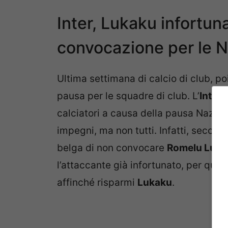
Inter, Lukaku infortun
convocazione per le N
Ultima settimana di calcio di club, po
pausa per le squadre di club. L’
Inter
c
calciatori a causa della pausa Naziona
impegni, ma non tutti. Infatti, secon
belga di non convocare
Romelu Luka
l’attaccante già infortunato, per ques
affinché risparmi
Lukaku
.