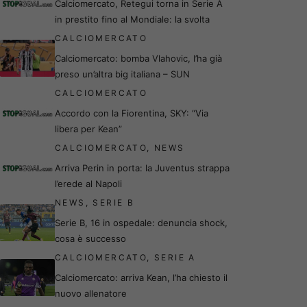
Calciomercato, Retegui torna in Serie A
in prestito fino al Mondiale: la svolta
CALCIOMERCATO
Calciomercato: bomba Vlahovic, l’ha già
preso un’altra big italiana – SUN
CALCIOMERCATO
Accordo con la Fiorentina, SKY: “Via
libera per Kean”
CALCIOMERCATO
,
NEWS
Arriva Perin in porta: la Juventus strappa
l’erede al Napoli
NEWS
,
SERIE B
Serie B, 16 in ospedale: denuncia shock,
cosa è successo
CALCIOMERCATO
,
SERIE A
Calciomercato: arriva Kean, l’ha chiesto il
nuovo allenatore