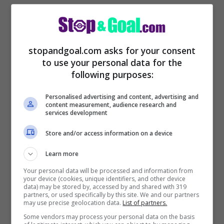
stopandgoal.com asks for your consent
to use your personal data for the
following purposes:
Con l’eventuale arrivo di Daka, per il Kun si
Personalised advertising and content, advertising and
aprirebbero le porte dell’addio e,
content measurement, audience research and
services development
probabilmente, della Serie A. Sergio
Store and/or access information on a device
Aguero piace ad Antonio Conte e all’Inter
che potrebbe approfittarne e prenderlo a
Learn more
parametro zero.
Your personal data will be processed and information from
your device (cookies, unique identifiers, and other device
data) may be stored by, accessed by and shared with 319
partners, or used specifically by this site. We and our partners
Calciomercato Inter, Eriksen via a gennaio
may use precise geolocation data.
List of partners.
Some vendors may process your personal data on the basis