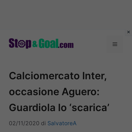
Vai
al
Menu
contenuto
Calciomercato Inter,
occasione Aguero:
Guardiola lo ‘scarica’
02/11/2020
di
SalvatoreA