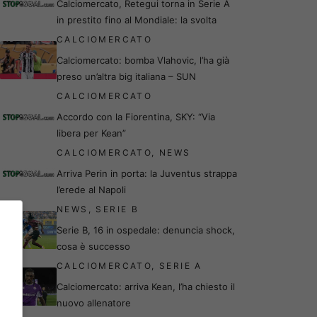
Calciomercato, Retegui torna in Serie A
in prestito fino al Mondiale: la svolta
CALCIOMERCATO
Calciomercato: bomba Vlahovic, l’ha già
preso un’altra big italiana – SUN
CALCIOMERCATO
Accordo con la Fiorentina, SKY: “Via
libera per Kean”
CALCIOMERCATO
,
NEWS
Arriva Perin in porta: la Juventus strappa
l’erede al Napoli
NEWS
,
SERIE B
Serie B, 16 in ospedale: denuncia shock,
cosa è successo
CALCIOMERCATO
,
SERIE A
Calciomercato: arriva Kean, l’ha chiesto il
nuovo allenatore