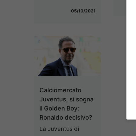
05/10/2021
Calciomercato
Juventus, si sogna
il Golden Boy:
Ronaldo decisivo?
La Juventus di