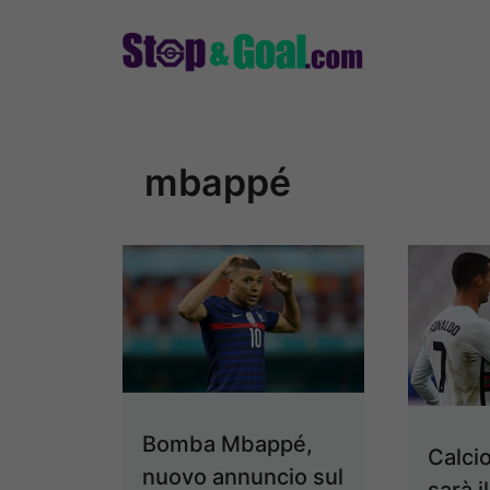
Vai
al
contenuto
mbappé
Bomba Mbappé,
Calci
nuovo annuncio sul