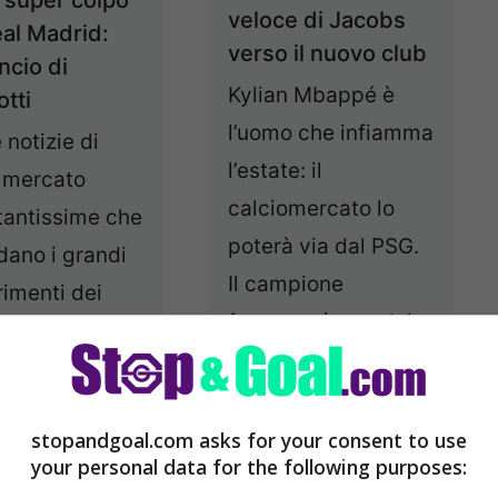
l super colpo
veloce di Jacobs
eal Madrid:
verso il nuovo club
ncio di
Kylian Mbappé è
tti
l’uomo che infiamma
 notizie di
l’estate: il
o mercato
calciomercato lo
tantissime che
poterà via dal PSG.
dano i grandi
Il campione
rimenti dei
francese è uno dei
ri attaccanti in
...
Leggi tutto
azione. Perché
 direttamente
02/08/2021
stopandgoal.com asks for your consent to use
Leggi tutto
your personal data for the following purposes: