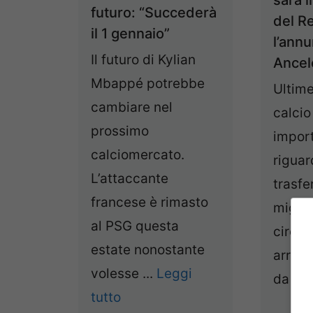
sarà i
futuro: “Succederà
del R
il 1 gennaio”
l’annu
Il futuro di Kylian
Ancelo
Mbappé potrebbe
Ultime
cambiare nel
calci
prossimo
impor
calciomercato.
riguar
L’attaccante
trasfe
francese è rimasto
miglio
al PSG questa
circol
estate nonostante
arriva
volesse ...
Leggi
da ...
tutto