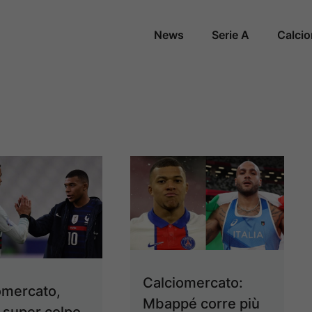
News
Serie A
Calci
Calciomercato:
omercato,
Mbappé corre più