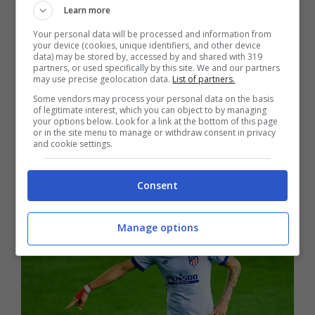
Learn more
sarà in Premier League.
Lo spagnolo ha
Your personal data will be processed and information from
intenzione di provare una nuova
your device (cookies, unique identifiers, and other device
data) may be stored by, accessed by and shared with 319
partners, or used specifically by this site. We and our partners
esperienza e starebbe spingendo per
may use precise geolocation data.
List of partners.
firmare con i Campioni d’Europa.
Some vendors may process your personal data on the basis
of legitimate interest, which you can object to by managing
your options below. Look for a link at the bottom of this page
or in the site menu to manage or withdraw consent in privacy
LEGGI ANCHE >>>
Mercato Juventus,
and cookie settings.
scambio clamoroso con il Tottenham
Consent
Manage options