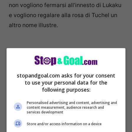
non vogliono fermarsi all’innesto di Lukaku
e vogliono regalare alla rosa di Tuchel un
altro nome illustre.
stopandgoal.com asks for your consent
to use your personal data for the
following purposes:
Personalised advertising and content, advertising and
content measurement, audience research and
services development
Saul Niguez è in uscita dall’Atletico Madrid
Store and/or access information on a device
e piaceva alla Juventus ma il suo futuro