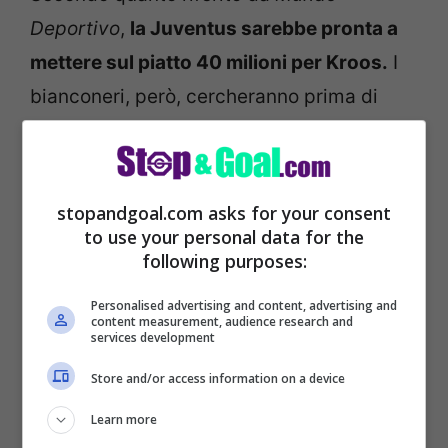
Deportivo
,
la Juventus sarebbe pronta a
mettere sul piatto 40 milioni per Kroos.
I
bianconeri, però, cercheranno prima di
cedere qualche altro esubero e poi
andranno all’assalto del teddesco.
stopandgoal.com asks for your consent
to use your personal data for the
following purposes:
Personalised advertising and content, advertising and
content measurement, audience research and
services development
Store and/or access information on a device
Learn more