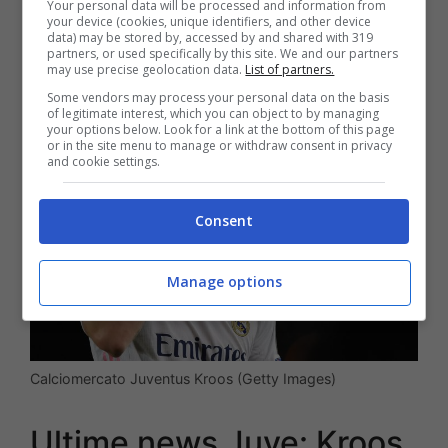
Your personal data will be processed and information from
your device (cookies, unique identifiers, and other device
data) may be stored by, accessed by and shared with 319
LEGGI ANCHE >>>
Mercato Juve: nuovo
partners, or used specifically by this site. We and our partners
may use precise geolocation data.
List of partners.
colpo in arrivo. Lo ha chiesto Ronaldo!
Some vendors may process your personal data on the basis
of legitimate interest, which you can object to by managing
your options below. Look for a link at the bottom of this page
or in the site menu to manage or withdraw consent in privacy
and cookie settings.
Consent
Manage options
Calciomercato Juventus Kroos (Getty Images)
Ultime news Juve: Kroos