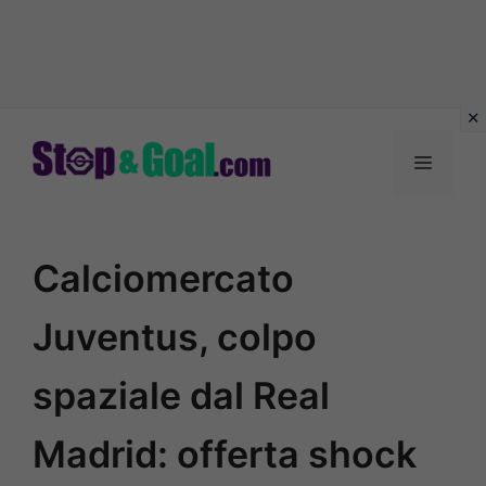
Vai
al
Menu
contenuto
Calciomercato
Juventus, colpo
spaziale dal Real
Madrid: offerta shock