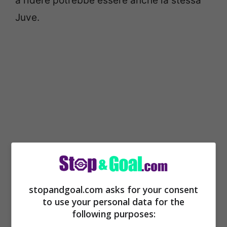
a ridere potrebbe essere anche la stessa
Juve.
Rinnovare Dybala e rimetterlo al centro
stopandgoal.com asks for your consent
del villaggio significherebbe avere un
to use your personal data for the
following purposes:
futuro certo.
L’argentino è nascosto