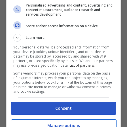
nell’ombra del 5 volte Pallone d’Oro. Non
Personalised advertising and content, advertising and
content measurement, audience research and
può esprimersi lontano dalla porta, sulla
services development
fascia, da esterno d’attacco. Ha bisogno di
Store and/or access information on a device
sfogare la sua fantasia e il suo sinistro
Learn more
divino. E allora, a questo punto, è la
Your personal data will be processed and information from
Juventus a dover fare una scelta: meglio
your device (cookies, unique identifiers, and other device
data) may be stored by, accessed by and shared with 319
partners, or used specifically by this site. We and our partners
rinnovare Dybala e cedere Ronaldo o
may use precise geolocation data.
List of partners.
convivere (un altro anno?) con il fantasma
Some vendors may process your personal data on the basis
of legitimate interest, which you can object to by managing
della Joya?
your options below. Look for a link at the bottom of this page
or in the site menu to manage or withdraw consent in privacy
and cookie settings.
LEGGI ANCHE >>>
Ronaldo non sa che
Consent
fare: l’annuncio di Nedved
Manage options