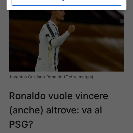
Juventus Cristiano Ronaldo (Getty Images)
Ronaldo vuole vincere
(anche) altrove: va al
PSG?