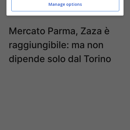
“Superman è tornato”: presentazione da
Manage options
brividi per Buffon – UFFICIALE
Mercato Parma, Zaza è
raggiungibile: ma non
dipende solo dal Torino