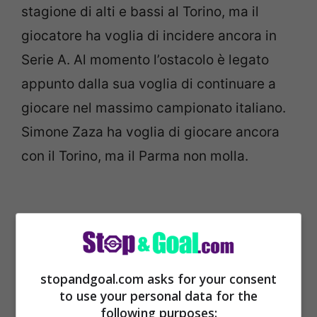
stagione di alti e bassi al Torino, ma il
giocatore ha voglia di incidere ancora in
Serie A. Al momento l’ostacolo è legato
appunto dalla sua voglia di continuare a
giocare nel massimo campionato italiano.
Simone Zaza ha voglia di giocare ancora
con il Torino, ma il Parma non molla.
stopandgoal.com asks for your consent
to use your personal data for the
following purposes: