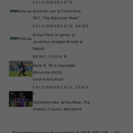
CALCIOMERCATO
Accordo con la Fiorentina,
SKY: “Via libera per Kean”
CALCIOMERCATO
,
NEWS
Arriva Perin in porta: la
Juventus strappa l’erede al
Napoli
NEWS
,
SERIE B
Serie B, 16 in ospedale:
denuncia shock,
cosa è successo
CALCIOMERCATO
,
SERIE
A
Calciomercato: arriva Kean, l’ha
chiesto il nuovo allenatore
Stopandgoal.com di proprietà di WEB 365 SRL - Via