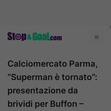
Vai
al
Menu
contenuto
Calciomercato Parma,
“Superman è tornato”:
presentazione da
brividi per Buffon –