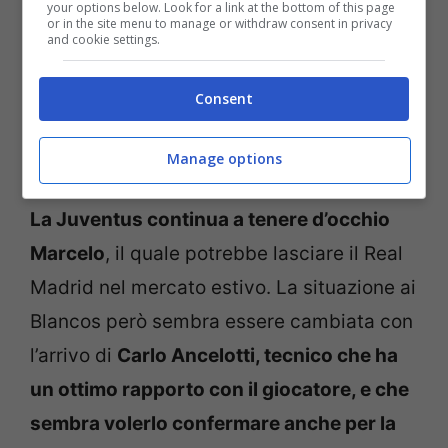
your options below. Look for a link at the bottom of this page
or in the site menu to manage or withdraw consent in privacy
and cookie settings.
Consent
Manage options
La Juventus continua a tenere d’occhio
Marcelo
, il quale potrebbe lasciare il Real
Madrid nel mercato estivo. La situazione ai
Blancos però sembra essere cambiata con
l’arrivo di
Carlo Ancelotti, tecnico che ha
un ottimo rapporto con il giocatore, e che
sembra volerlo confermare anche per la