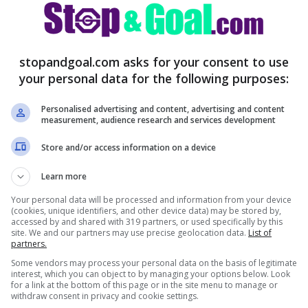
s, maxi scambio con Paratici: torna in
stopandgoal.com asks for your consent to use
your personal data for the following purposes:
Personalised advertising and content, advertising and content
atelli-Pogba, cosa serve
measurement, audience research and services development
Store and/or access information on a device
Learn more
Your personal data will be processed and information from your device
(cookies, unique identifiers, and other device data) may be stored by,
accessed by and shared with 319 partners, or used specifically by this
site. We and our partners may use precise geolocation data.
List of
partners.
Some vendors may process your personal data on the basis of legitimate
interest, which you can object to by managing your options below. Look
for a link at the bottom of this page or in the site menu to manage or
withdraw consent in privacy and cookie settings.