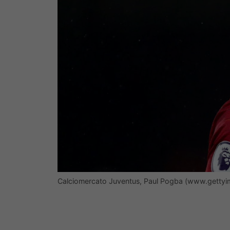
Calciomercato Juventus, Paul Pogba (www.gettyim