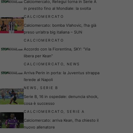
Calciomercato, Retegui torna in Serie A
in prestito fino al Mondiale: la svolta
CALCIOMERCATO
Calciomercato: bomba Vlahovic, l’ha già
preso un’altra big italiana – SUN
CALCIOMERCATO
Accordo con la Fiorentina, SKY: “Via
libera per Kean”
CALCIOMERCATO
,
NEWS
Arriva Perin in porta: la Juventus strappa
l’erede al Napoli
NEWS
,
SERIE B
Serie B, 16 in ospedale: denuncia shock,
cosa è successo
CALCIOMERCATO
,
SERIE A
Calciomercato: arriva Kean, l’ha chiesto il
nuovo allenatore