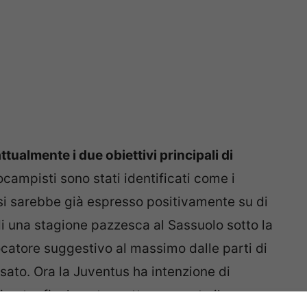
tualmente i due obiettivi principali di
campisti sono stati identificati come i
le si sarebbe già espresso positivamente su di
 di una stagione pazzesca al Sassuolo sotto la
catore suggestivo al massimo dalle parti di
sato. Ora la Juventus ha intenzione di
 poter finalmente mettere a posto il