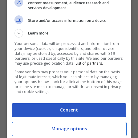
content measurement, audience research and
services development
Store and/or access information on a device
Learn more
Your personal data will be processed and information from
your device (cookies, unique identifiers, and other device
Locatelli alla Juventus?
“
Manca l’offerta
data) may be stored by, accessed by and shared with 319
partners, or used specifically by this site. We and our partners
giusta, quella che accontenti tutti. E’ vero
may use precise geolocation data.
List of partners.
che lo scorso anno la Juve si è mossa per
Some vendors may process your personal data on the basis
of legitimate interest, which you can object to by managing
Locatelli ma recentemente gli interessi
your options below. Look for a link at the bottom of this page
or in the site menu to manage or withdraw consent in privacy
sono arrivati soprattutto dall’estero. Mi
and cookie settings.
sembra che facciano sul serio dall’Europa,
Consent
ci stanno provando. Noi non abbiamo
l’esigenza di vendere nessuno e non
Manage options
vogliamo contropartite tecniche. Quando e