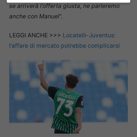
se arriverà l’offerta giusta, ne parleremo
anche con Manuel
“.
LEGGI ANCHE >>>
Locatelli-Juventus:
l’affare di mercato potrebbe complicarsi