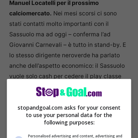
Manuel Locatelli per il prossimo
calciomercato.
Nei mesi scorsi ci sono
stati contatti molto importanti con il
Sassuolo ma ad oggi – conferma l’ad
Giovanni Carnevali – è tutto in stand-by. E
lo stesso dirigente neroverde ha parlato
anche dell’aspetto economico: il Sassuolo
vuole solo cash per cedere il play classe
’98.
stopandgoal.com asks for your consent
to use your personal data for the
following purposes:
Personalised advertising and content, advertising and