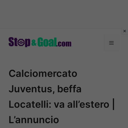
Vai
al
Menu
contenuto
Calciomercato
Juventus, beffa
Locatelli: va all’estero |
L’annuncio