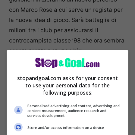
con Marco Rose a cui serve un regista per
la nuova idea di gioco. Sarà battaglia di
milioni tra i club per assicurarsi il
centrocampista classe ’98 che ora sembra
essere pronto per unan big.
stopandgoal.com asks for your consent
to use your personal data for the
following purposes:
Personalised advertising and content, advertising and
content measurement, audience research and
services development
Store and/or access information on a device