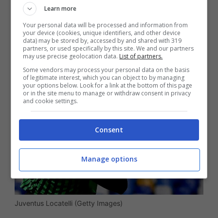
Learn more
LEGGI ANCHE >>>
Calciomercato
Your personal data will be processed and information from
your device (cookies, unique identifiers, and other device
Juventus, Kean verso il ritorno? Le ultime
data) may be stored by, accessed by and shared with 319
partners, or used specifically by this site. We and our partners
sull’affare
may use precise geolocation data.
List of partners.
Some vendors may process your personal data on the basis
of legitimate interest, which you can object to by managing
your options below. Look for a link at the bottom of this page
or in the site menu to manage or withdraw consent in privacy
and cookie settings.
Consent
Manage options
Juventus Locatelli (Getty Images)