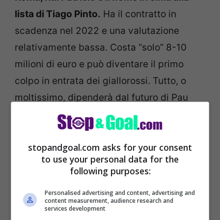
lista di Tiago Pinto.
Ha il contratto in
scadenza nel 2022 e una valutazione
relativamente bassa. Costa “solo” 8-10
milioni di euro e può diventare il primo
colpo in entrata dei giallorossi. Tutto, o
moltissimo, dipenderà dal futuro di Pau
Lopez, finito sulla lista dei cedibili ma
ancora senza possibili acquirenti.
stopandgoal.com asks for your consent
to use your personal data for the
following purposes:
Personalised advertising and content, advertising and
content measurement, audience research and
services development