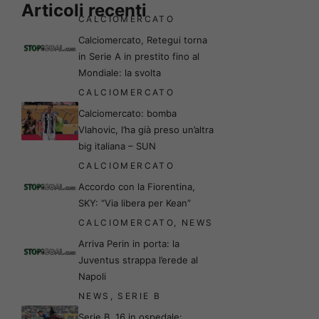
Articoli recenti
CALCIOMERCATO
Calciomercato, Retegui torna
in Serie A in prestito fino al
Mondiale: la svolta
CALCIOMERCATO
Calciomercato: bomba
Vlahovic, l’ha già preso un’altra
big italiana – SUN
CALCIOMERCATO
Accordo con la Fiorentina,
SKY: “Via libera per Kean”
CALCIOMERCATO
,
NEWS
Arriva Perin in porta: la
Juventus strappa l’erede al
Napoli
NEWS
,
SERIE B
Serie B, 16 in ospedale: