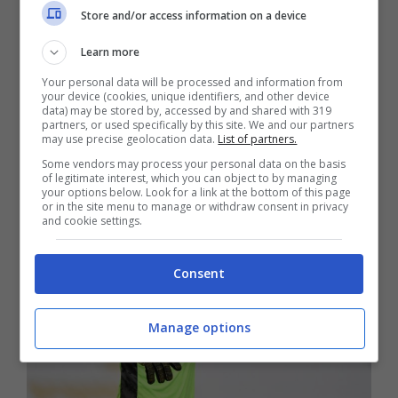
Store and/or access information on a device
Learn more
Your personal data will be processed and information from
your device (cookies, unique identifiers, and other device
data) may be stored by, accessed by and shared with 319
partners, or used specifically by this site. We and our partners
LEGGI ANCHE >>>
Calcio Mercato Roma,
may use precise geolocation data.
List of partners.
scambio incredibile con l’Inter
Some vendors may process your personal data on the basis
of legitimate interest, which you can object to by managing
your options below. Look for a link at the bottom of this page
or in the site menu to manage or withdraw consent in privacy
and cookie settings.
Consent
Manage options