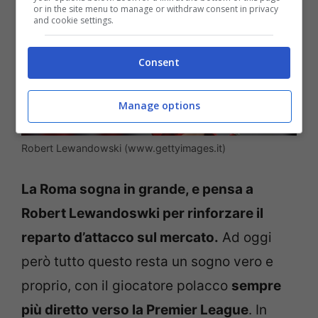
or in the site menu to manage or withdraw consent in privacy
and cookie settings.
Consent
Manage options
Robert Lewandowski (www.gettyimages.it)
La Roma sogna in grande, e pensa a
Robert Lewandoswki per rinforzare il
reparto d’attacco sul mercato.
Ad oggi
però tutto questo resta un sogno vero e
proprio, con il giocatore polacco
sempre
più diretto verso la Premier League
. In