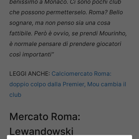
benissimo a Monaco. Ci sono pochi club
che possono permetterselo. Roma? Bello
sognare, ma non penso sia una cosa
fattibile. Però è ovvio, se prendi Mourinho,
è normale pensare di prendere giocatori
così importanti”
LEGGI ANCHE:
Calciomercato Roma:
doppio colpo dalla Premier, Mou cambia il
club
Mercato Roma:
Lewandowski