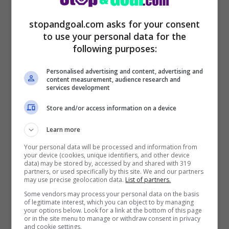
stopandgoal.com asks for your consent
to use your personal data for the
following purposes:
Personalised advertising and content, advertising and
content measurement, audience research and
services development
Non è da escludere che il giocatore possa
Store and/or access information on a device
andare sotto i ferri: bisognerà però
Learn more
chiedere al Bayern Monaco (proprietario
Your personal data will be processed and information from
your device (cookies, unique identifiers, and other device
del suo cartellino) se procedere con
data) may be stored by, accessed by and shared with 319
partners, or used specifically by this site. We and our partners
l’eventuale operazione. Possibile quindi
may use precise geolocation data.
List of partners.
Some vendors may process your personal data on the basis
che la stagione dell’attaccante possa dirsi
of legitimate interest, which you can object to by managing
your options below. Look for a link at the bottom of this page
terminata qui con solamente quattro
or in the site menu to manage or withdraw consent in privacy
and cookie settings.