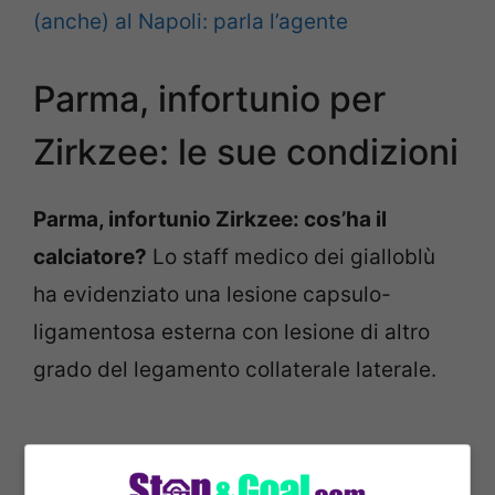
(anche) al Napoli: parla l’agente
Parma, infortunio per
Zirkzee: le sue condizioni
Parma, infortunio Zirkzee: cos’ha il
calciatore?
Lo staff medico dei gialloblù
ha evidenziato una lesione capsulo-
ligamentosa esterna con lesione di altro
grado del legamento collaterale laterale.