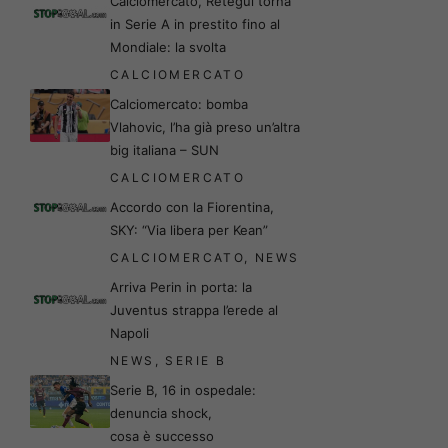
Calciomercato, Retegui torna
in Serie A in prestito fino al
Mondiale: la svolta
CALCIOMERCATO
Calciomercato: bomba
Vlahovic, l’ha già preso un’altra
big italiana – SUN
CALCIOMERCATO
Accordo con la Fiorentina,
SKY: “Via libera per Kean”
CALCIOMERCATO
,
NEWS
Arriva Perin in porta: la
Juventus strappa l’erede al
Napoli
NEWS
,
SERIE B
Serie B, 16 in ospedale:
denuncia shock,
cosa è successo