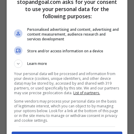
stopandgoal.com asks for your consent
L’unica cosa che possiamo fare è cercare
to use your personal data for the
con la voce, io negli ultimi anni giocavo più
following purposes:
con la voce che con le gambe. Basta uno
Personalised advertising and content, advertising and
stimolo ed un supporto, serve la voglia di
content measurement, audience research and
services development
portare a casa il risultato. La squadra c’è e
Store and/or access information on a device
gioca, ma stiamo pagando a caro prezzo le
ingenuità.
Learn more
Your personal data will be processed and information from
your device (cookies, unique identifiers, and other device
Inter e risultato? Fare risultato darebbe
data) may be stored by, accessed by and shared with 319
partners, or used specifically by this site. We and our partners
consapevolezza e voglia di ripartire,
may use precise geolocation data.
List of partners.
Some vendors may process your personal data on the basis
provando fino alla fine, noi però non
of legitimate interest, which you can object to by managing
your options below. Look for a link at the bottom of this page
possiamo calcolare e abbiamo perso punti
or in the site menu to manage or withdraw consent in privacy
and cookie settings.
con squadra dove pensavamo di fare
bottino pieno. Ora dobbiamo cercare di