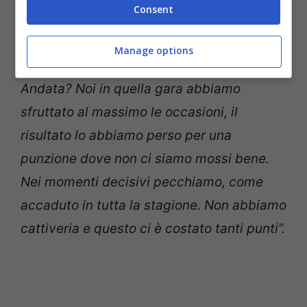
Consent
fare punti anche con l’Inter perchè la
classifica piange.
Manage options
Andata? Noi in quella gara abbiamo
sfruttato al massimo le occasioni, il
risultato lo abbiamo perso per una
punzione dove non ci siamo mossi bene.
Nei momenti decisivi pecchiamo, come
accaduto in tutta la stagione. Non abbiamo
cattiveria e questo ci è costato tanti punti”.