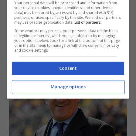
Your personal data will be processed and information from
sarà addio o rinnovo automatico. Intanto,
your device (cookies, unique identifiers, and other device
data) may be stored by, accessed by and shared with 319
Urbano Cairo spera di restare in Serie A,
partners, or used specifically by this site. We and our partners
may use precise geolocation data.
List of partners.
ma allo stesso tempo
ha già in mente il
Some vendors may process your personal data on the basis
sostituto di Nicola in vista della prossima
of legitimate interest, which you can object to by managing
your options below. Look for a link at the bottom of this page
or in the site menu to manage or withdraw consent in privacy
stagione
.
and cookie settings.
Consent
Manage options