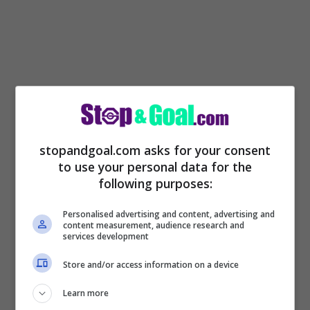
stopandgoal.com asks for your consent
to use your personal data for the
Davide Nicola non sarà esonerato salvo
following purposes:
risultati disastrosi. Il Torino darà tempo
Personalised advertising and content, advertising and
content measurement, audience research and
fino a fine stagione all’attuale allenatore
services development
per restare in granata
, poi si deciderà il
Store and/or access information on a device
suo futuro in base ai risultati ottenuti. Il
Learn more
contratto di Nicola dura fino a giugno, poi