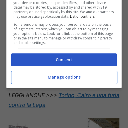
your device (cookies, unique identifiers, and other device
data) may be stored by, accessed by and shared with 319
avere coinvolgimento mentale negativo.
partners, or used specifically by this site. We and our partners
may use precise geolocation data.
List of partners.
Abbiamo fatto tutto ciò che potevamo fare
Some vendors may process your personal data on the basis
per tenerci in forma, lo staff medico si è
of legitimate interest, which you can object to by managing
your options below. Look for a link at the bottom of this page
impegnato in maniera incredibile per
or in the site menu to manage or withdraw consent in privacy
and cookie settings.
capire se possiamo portare tre ragazzi che
si sono negativizzati. Mi aspetto una
Consent
battaglia sportiva, so che tipo di squadra
affronteremo. Abbiamo voglia di vincere
“.
Manage options
LEGGI ANCHE >>>
Torino, Cairo è una furia
contro la Lega