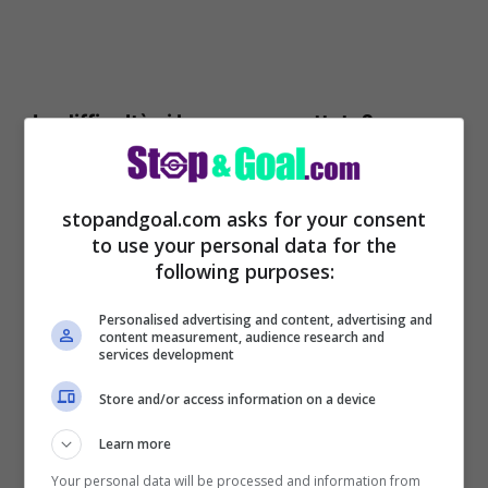
Le difficoltà vi hanno compattato?
“
Dobbiamo riprendere ciò che aveva fatto
e migliorare ciò che ci serve migliorare.
stopandgoal.com asks for your consent
Domani a Crotone sarà solo un’altra tappa
to use your personal data for the
del percorso. Sono sicuro che chi scenderà
following purposes:
in campo a Crotone darà tutto anche per i
Personalised advertising and content, advertising and
content measurement, audience research and
compagni fuori per Covid-19. Vogliamo
services development
rappresentare al meglio tutti
“.
Store and/or access information on a device
Learn more
Cosa ha chiesto ai ragazzi?
“
Gli ho chiesto
Your personal data will be processed and information from
di liberarsi dai pensieri. Non dobbiamo