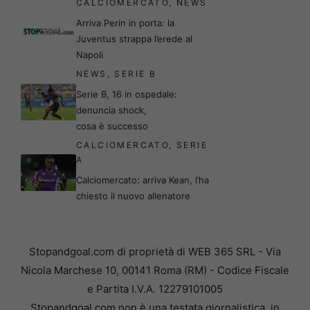
CALCIOMERCATO
,
NEWS
Arriva Perin in porta: la
Juventus strappa l’erede al
Napoli
NEWS
,
SERIE B
Serie B, 16 in ospedale:
denuncia shock,
cosa è successo
CALCIOMERCATO
,
SERIE
A
Calciomercato: arriva Kean, l’ha
chiesto il nuovo allenatore
Stopandgoal.com di proprietà di WEB 365 SRL - Via
Nicola Marchese 10, 00141 Roma (RM) - Codice Fiscale
e Partita I.V.A. 12279101005
Stopandgoal.com non è una testata giornalistica, in