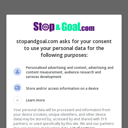
stopandgoal.com asks for your consent
to use your personal data for the
Tiago Pinto?
following purposes:
“Ho lavorato con lui nell’ultimo anno al
Personalised advertising and content, advertising and
Benfica, lui veniva da esperienze diverse e
content measurement, audience research and
services development
non dalla parte calcistica. Ho trovato un
dirigente molto bravo nell’organizzare il
Store and/or access information on a device
lavoro e sa gestire bene la squadra ed il
Learn more
mercato, ho incontrato una persona di
Your personal data will be processed and information from
your device (cookies, unique identifiers, and other device
carattere, molto semplice. Si occupava di
data) may be stored by, accessed by and shared with 319
partners, or used specifically by this site. We and our partners
logistica e di gestione del mercato”.