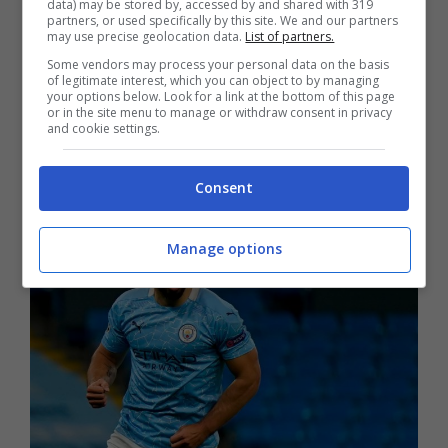
data) may be stored by, accessed by and shared with 319
partners, or used specifically by this site. We and our partners
interessati ad Aguero, tanto che secondo
may use precise geolocation data.
List of partners.
i colleghi spagnoli, ci sarebbero stati già
Some vendors may process your personal data on the basis
of legitimate interest, which you can object to by managing
your options below. Look for a link at the bottom of this page
dei contatti tra la Juventus e lo stesso
or in the site menu to manage or withdraw consent in privacy
and cookie settings.
Aguero
per convincerlo a trasferirsi in
Italia. Anche PSG e Barcellona su di lui.
Consent
Manage options