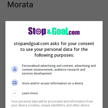
Morata
stopandgoal.com asks for your consent
to use your personal data for the
following purposes:
Personalised advertising and content, advertising and
content measurement, audience research and
services development
La Juventus a fine stagione molto
Store and/or access information on a device
probabilmente non riscatterà Morata, che
Learn more
tornerà quindi all’Atletico Madrid, ecco
Your personal data will be processed and information from
your device (cookies, unique identifiers, and other device
perché i
bianconeri sono fortemente