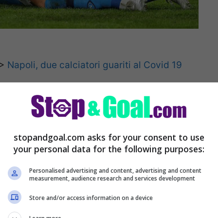
>>
Napoli, due calciatori guariti al Covid 19
biot a Rrahmani: l’accusa
stopandgoal.com asks for your consent to use
your personal data for the following purposes:
fale Auriemma a portare alla luce il video che
le
sputo di Rabiot a Rrahmani durante Napoli-
Personalised advertising and content, advertising and content
measurement, audience research and services development
primo tempo. Intanto, il collega scrive su
Store and/or access information on a device
 intollerabile e il procuratore federale