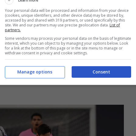
e un gesto che il codice di giustizia sportiva
Learn more
Your personal data will be processed and information from your device
(cookies, unique identifiers, and other device data) may be stored by,
accessed by and shared with 319 partners, or used specifically by this
site. We and our partners may use precise geolocation data.
List of
partners.
Some vendors may process your personal data on the basis of legitimate
interest, which you can object to by managing your options below. Look
for a link at the bottom of this page or in the site menu to manage or
withdraw consent in privacy and cookie settings.
Manage options
Consent