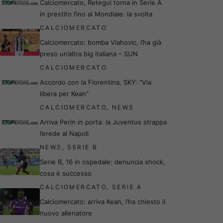
Calciomercato, Retegui torna in Serie A
in prestito fino al Mondiale: la svolta
CALCIOMERCATO
Calciomercato: bomba Vlahovic, l’ha già
preso un’altra big italiana – SUN
CALCIOMERCATO
Accordo con la Fiorentina, SKY: “Via
libera per Kean”
CALCIOMERCATO
,
NEWS
Arriva Perin in porta: la Juventus strappa
l’erede al Napoli
NEWS
,
SERIE B
Serie B, 16 in ospedale: denuncia shock,
cosa è successo
CALCIOMERCATO
,
SERIE A
Calciomercato: arriva Kean, l’ha chiesto il
nuovo allenatore