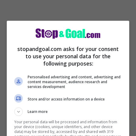
stopandgoal.com asks for your consent
to use your personal data for the
following purposes:
Infatti,
Donnarumma
potrebbe così fare
Personalised advertising and content, advertising and
content measurement, audience research and
che partire al momento che ritiene giusto
services development
quando arriverà un top club a versare i 40
Store and/or access information on a device
milioni di clausola (cifra molto bassa).
Learn more
L’intenzione di Donnarumma però non è
Your personal data will be processed and information from
lasciare il Milan
, ma è il giusto
your device (cookies, unique identifiers, and other device
data) may be stored by, accessed by and shared with 319
compromesso qualora il progetto