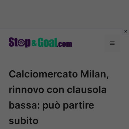
Vai
al
Menu
contenuto
Calciomercato Milan,
rinnovo con clausola
bassa: può partire
subito